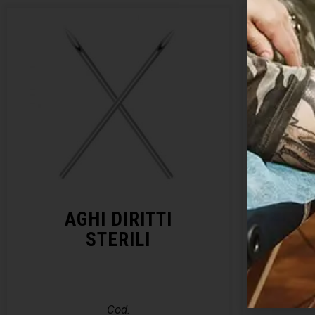
AGHI DIRITTI
KIT 
STERILI
– E
Cod.