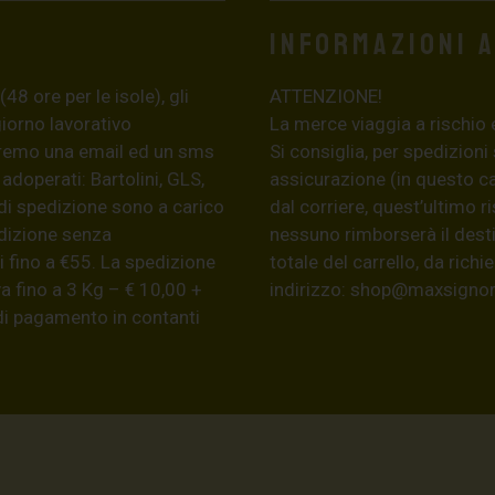
Informazioni 
8 ore per le isole), gli
ATTENZIONE!
giorno lavorativo
La merce viaggia a rischio 
eremo una email ed un sms
Si consiglia, per spedizioni
 adoperati: Bartolini, GLS,
assicurazione (in questo c
di spedizione sono a carico
dal corriere, quest’ultimo r
edizione senza
nessuno rimborserà il desti
 fino a €55. La spedizione
totale del carrello, da ric
a fino a 3 Kg – € 10,00 +
indirizzo:
shop@maxsignore
 di pagamento in contanti