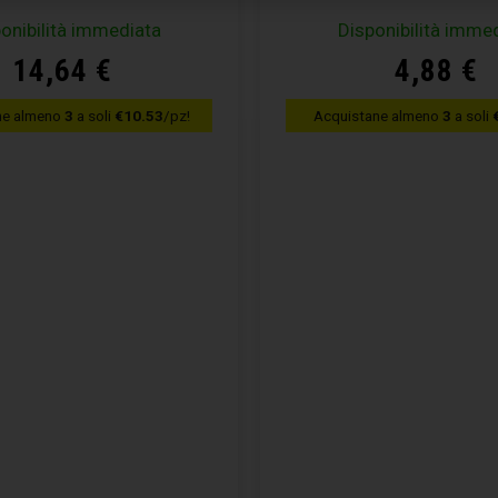
onibilità immediata
Disponibilità imme
14,64
€
4,88
€
ne almeno
3
a soli
€10.53
/pz!
Acquistane almeno
3
a soli