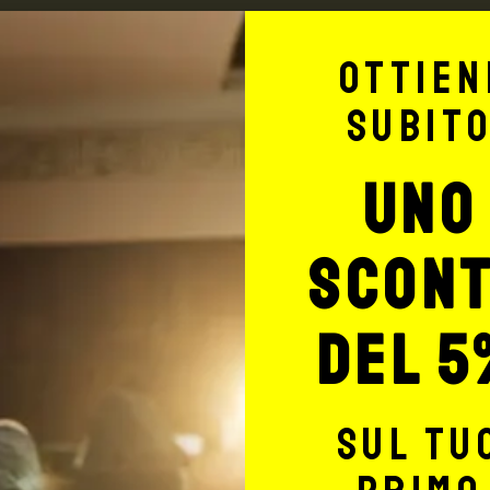
Max Signorello Tattoo Supply
Ottien
TUTTO PER IL T
subit
TATTOO STUDIO
uno
scon
del 5
Potrebbe interessarti anche
sul tu