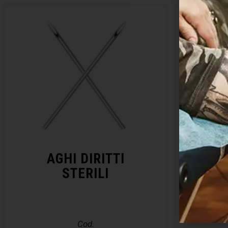
AGHI DIRITTI
KIT 
STERILI
– E
Cod.