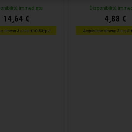
onibilità immediata
Disponibilità imme
14,64
€
4,88
€
ne almeno
3
a soli
€10.53
/pz!
Acquistane almeno
3
a soli