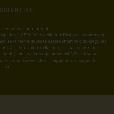
aggiuntive
e pericolo del committente.
 superiori a € 500,00 di richiedere l’invio della merce con
aso, se la merce dovesse essere smarrita o danneggiata
isarcirà l’intero valore della merce, in caso contrario
natario) con un costo aggiuntivo del 3,5% sul valore
hiedere prima di concludere il pagamento al seguente
llo.it
.