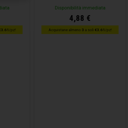
diata
Disponibilità immediata
4,88
€
€3.61
/pz!
Acquistane almeno
3
a soli
€3.61
/pz!