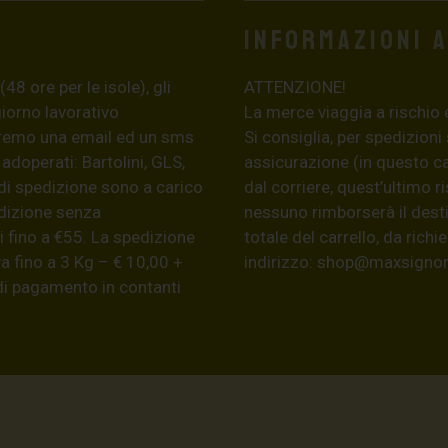
Informazioni 
8 ore per le isole), gli
ATTENZIONE!
giorno lavorativo
La merce viaggia a rischio 
eremo una email ed un sms
Si consiglia, per spedizioni
 adoperati: Bartolini, GLS,
assicurazione (in questo c
di spedizione sono a carico
dal corriere, quest’ultimo r
edizione senza
nessuno rimborserà il desti
 fino a €55. La spedizione
totale del carrello, da ric
a fino a 3 Kg – € 10,00 +
indirizzo:
shop@maxsignore
 di pagamento in contanti