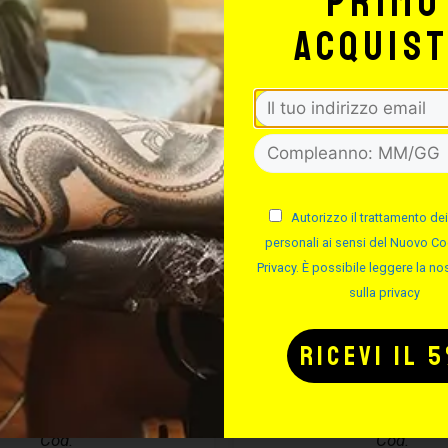
primo
acquis
Autorizzo il trattamento dei
personali ai sensi del Nuovo Co
Privacy. È possibile leggere la nos
sulla privacy
CURA PIERCING
EASYPIERCI
ASYPIERCING
SOLUZIONE S
– 50ML
Cod.
Cod.