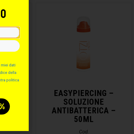
to
 miei dati
dice della
tra politica
NG –
EASYPIERCING –
ALINA
SOLUZIONE
ANTIBATTERICA –
50ML
Cod.