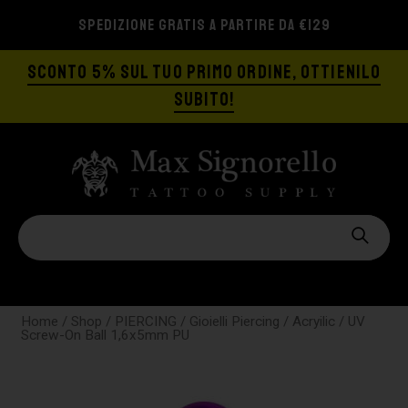
SPEDIZIONE GRATIS A PARTIRE DA €129
SCONTO 5% SUL TUO PRIMO ORDINE, OTTIENILO
SUBITO!
Home
/
Shop
/
PIERCING
/
Gioielli Piercing
/
Acryilic
/ UV
Screw-On Ball 1,6x5mm PU