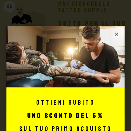
Max Signorello
Tattoo Supply
TUTTO PER IL TUO
TATTOO STUDIO
Ottieni subito
uno sconto del 5%
sul tuo primo acquisto