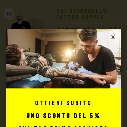
Max Signorello
Tattoo Supply
TUTTO PER IL TUO
TATTOO STUDIO
Ottieni subito
uno sconto del 5%