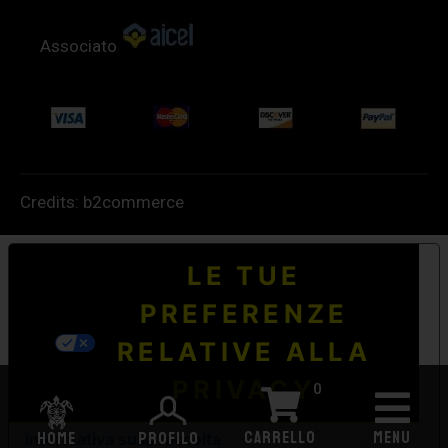
Associato
Credits:
b2commerce
LE TUE
PREFERENZE
RELATIVE ALLA
PRIVACY
0
CARRELLO
MENU
HOME
PROFILO
Informativa sulla raccolta