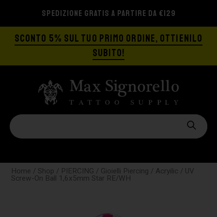
SPEDIZIONE GRATIS A PARTIRE DA €129
SCONTO 5% SUL TUO PRIMO ORDINE, OTTIENILO
SUBITO!
Home
/
Shop
/
PIERCING
/
Gioielli Piercing
/
Acryilic
/ UV
Screw-On Ball 1,6x5mm Star RE/WH