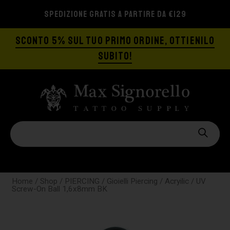
SPEDIZIONE GRATIS A PARTIRE DA €129
SCONTO 5% SUL TUO PRIMO ORDINE, OTTIENILO
SUBITO!
Home
/
Shop
/
PIERCING
/
Gioielli Piercing
/
Acryilic
/ UV
Screw-On Ball 1,6x8mm BK