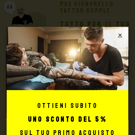
Max Signorello
Tattoo Supply
TUTTO PER IL TUO
TATTOO STUDIO
Ottieni subito
uno sconto del 5%
sul tuo primo acquisto