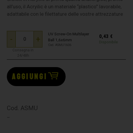
all’uso, il Acryilic è un materiale “plastico” lavorabile,
adattabile con le filettature delle vostre attrezzature
UV Screw-On Multilayer
0,43
€
-
+
Ball 1,6x6mm
Disponibile
Cod. ASMU1606
Consegna in
24/48h
AGGIUNGI
Cod. ASMU
–