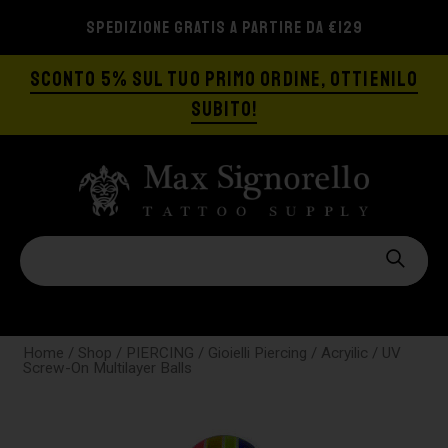
SPEDIZIONE GRATIS A PARTIRE DA €129
SCONTO 5% SUL TUO PRIMO ORDINE, OTTIENILO
SUBITO!
Home
/
Shop
/
PIERCING
/
Gioielli Piercing
/
Acryilic
/ UV
Screw-On Multilayer Balls