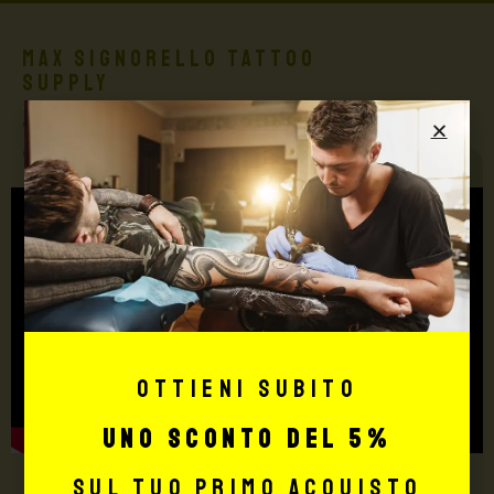
Max Signorello Tattoo
Supply
TUTTO PER IL TUO
TATTOO STUDIO
Ottieni subito
uno sconto del 5%
sul tuo primo acquisto