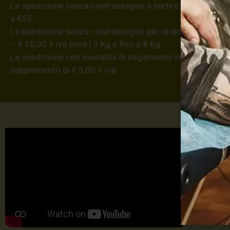
La spedizione senza contrassegno a partire da €8,20 (iva
a €55.
La spedizione senza contrassegno per ordini superiori a €
– € 10,00 + iva oltre i 3 Kg e fino a 8 Kg.
La spedizione con modalità di pagamento in contanti all
supplemento di € 5,00 + iva.
Max 
TU
TA