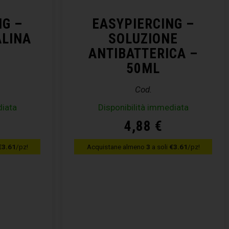
NG –
EASYPIERCING –
ALINA
SOLUZIONE
ANTIBATTERICA –
50ML
Cod.
diata
Disponibilità immediata
4,88
€
€3.61
/pz!
Acquistane almeno
3
a soli
€3.61
/pz!