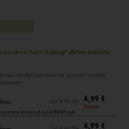
poi clicca il tasto “Aggiungi” alla fine della lista!
 all’uso, il Bioflex è un materiale “plastico” morbido
ttrezzature.
4,99
€
Cod. BLAB1203
2x3mm
Esaurito
cquistane almeno
3
a soli
€0.61
/pz!
4,99
€
Cod. BLAB1204