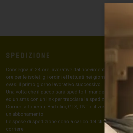
Spedizione
Consegna in 24 ore lavorative dal ricevimento dell’ordine
ore per le isole), gli ordini effettuati nei giorni festivi ver
evasi il primo giorno lavorativo successivo.
Una volta che il pacco sarà spedito ti manderemo una em
ed un sms con un link per tracciare la spedizione dell’ordi
Corrieri adoperati: Bartolini, GLS, TNT o il vostro se poss
un abbonamento.
Le spese di spedizione sono a carico del cliente; la merce
corriere.