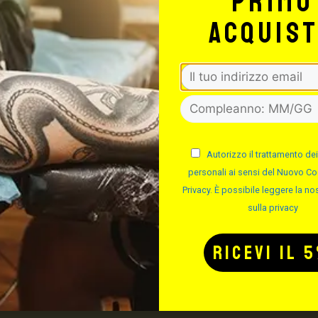
primo
 compresa) per ordini fino
acquis
55: € 5,90 + iva fino a 3 Kg
a consegna ha un
Autorizzo il trattamento dei
personali ai sensi del Nuovo Co
Signorello Tattoo Supply
Privacy. È possibile leggere la nos
sulla privacy
TTO PER IL TUO
TTOO STUDIO