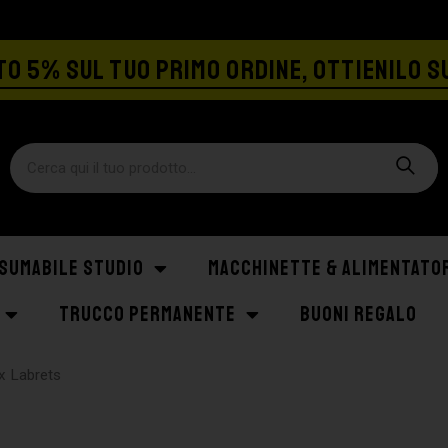
SPEDIZIONE GRATIS A PARTIRE DA €129
O 5% SUL TUO PRIMO ORDINE, OTTIENILO S
SUMABILE STUDIO
MACCHINETTE & ALIMENTATO
TRUCCO PERMANENTE
BUONI REGALO
ex Labrets