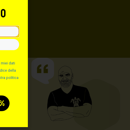
to
 miei dati
dice della
tra politica