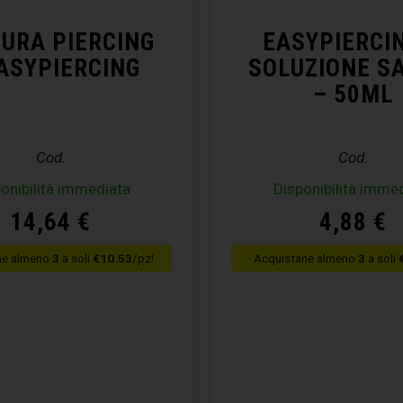
CURA PIERCING
EASYPIERCI
ASYPIERCING
SOLUZIONE S
– 50ML
Cod.
Cod.
onibilità immediata
Disponibilità imme
14,64
€
4,88
€
ne almeno
3
a soli
€10.53
/pz!
Acquistane almeno
3
a soli