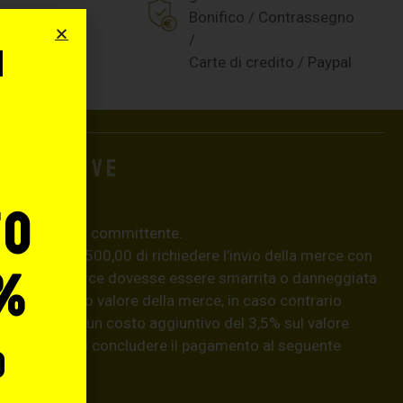
Bonifico / Contrassegno
/
i
Carte di credito / Paypal
o
aggiuntive
to
e pericolo del committente.
 superiori a € 500,00 di richiedere l’invio della merce con
%
aso, se la merce dovesse essere smarrita o danneggiata
isarcirà l’intero valore della merce, in caso contrario
natario) con un costo aggiuntivo del 3,5% sul valore
hiedere prima di concludere il pagamento al seguente
o
llo.it
.