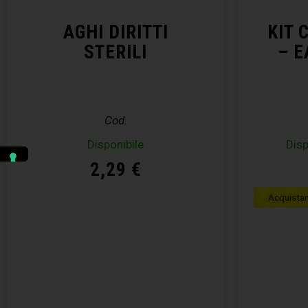
AGHI DIRITTI
KIT 
STERILI
– E
Cod.
Disponibile
Disp
2,29
€
Acquista