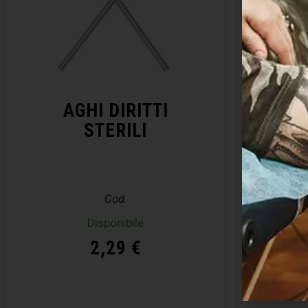
AGHI DIRITTI
KIT 
STERILI
– E
Cod.
Disponibile
Disp
2,29
€
Acquista