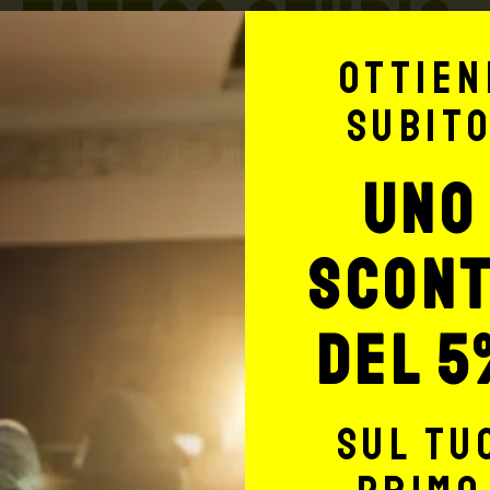
TATTOO STUDIO
Ottien
subit
uno
Potrebbe interessarti anche
scon
del 5
sul tu