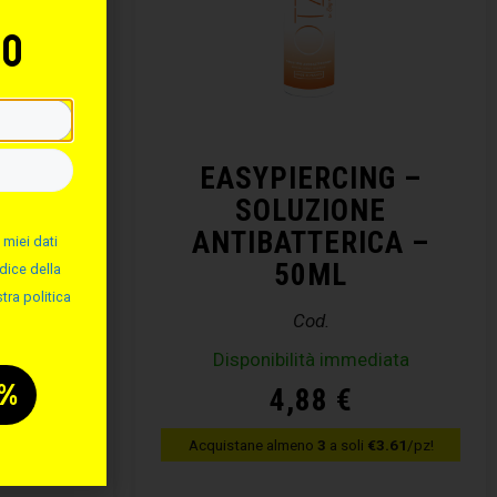
to
NG –
EASYPIERCING –
ALINA
SOLUZIONE
ANTIBATTERICA –
 miei dati
50ML
dice della
tra politica
Cod.
diata
Disponibilità immediata
4,88
€
€3.61
/pz!
Acquistane almeno
3
a soli
€3.61
/pz!