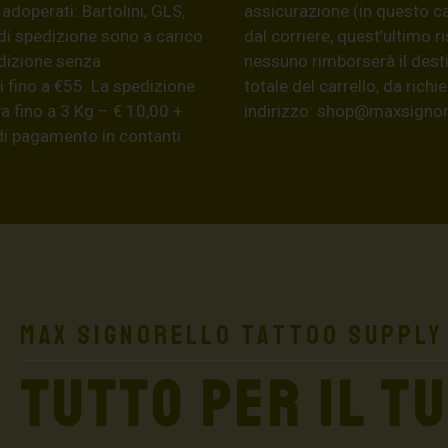
 adoperati: Bartolini, GLS,
assicurazione (in questo c
di spedizione sono a carico
dal corriere, quest’ultimo r
edizione senza
nessuno rimborserà il desti
 fino a €55. La spedizione
totale del carrello, da ric
a fino a 3 Kg – € 10,00 +
indirizzo:
shop@maxsignore
 di pagamento in contanti
Max Signorello Tattoo Supply
TUTTO PER IL T