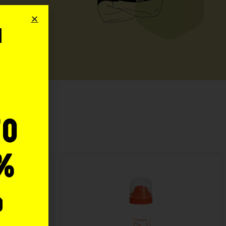
i
o
:
to
%
o