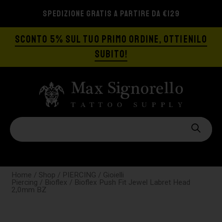
SPEDIZIONE GRATIS A PARTIRE DA €129
SCONTO 5% SUL TUO PRIMO ORDINE, OTTIENILO
SUBITO!
Home
/
Shop
/
PIERCING
/
Gioielli
Piercing
/
Bioflex
/ Bioflex Push Fit Jewel Labret Head
2,0mm BZ