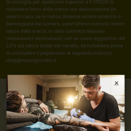
Si consiglia, per spedizioni superiori a € 500,00 di
richiedere l’invio della merce con assicurazione (in
questo caso, se la merce dovesse essere smarrita o
danneggiata dal corriere, quest’ultimo risarcirà l’intero
valore della merce, in caso contrario nessuno
rimborserà il destinatario) con un costo aggiuntivo del
3,5% sul valore totale del carrello, da richiedere prima
di concludere il pagamento al seguente indirizzo:
shop@maxsignorello.it
.
Max Signorello
Tattoo Supply
TUTTO PER IL TUO
TATTOO STUDIO