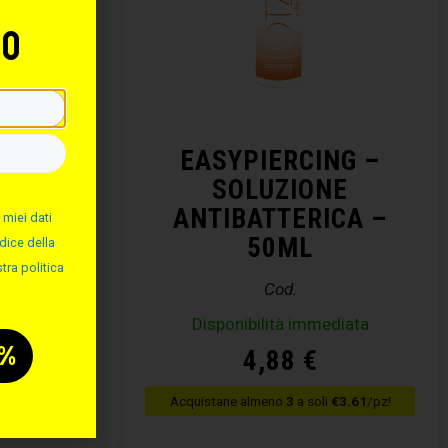
to
NG –
EASYPIERCING –
ALINA
SOLUZIONE
ANTIBATTERICA –
 miei dati
50ML
dice della
tra politica
Cod.
diata
Disponibilità immediata
4,88
€
€3.61
/pz!
Acquistane almeno
3
a soli
€3.61
/pz!