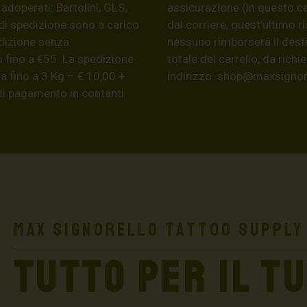
 adoperati: Bartolini, GLS,
assicurazione (in questo c
di spedizione sono a carico
dal corriere, quest’ultimo r
edizione senza
nessuno rimborserà il desti
 fino a €55. La spedizione
totale del carrello, da ric
a fino a 3 Kg – € 10,00 +
indirizzo:
shop@maxsignore
 di pagamento in contanti
Max Signorello Tattoo Supply
TUTTO PER IL T