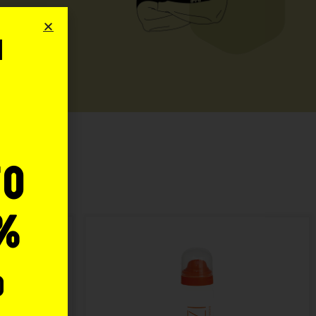
i
o
:
to
%
o