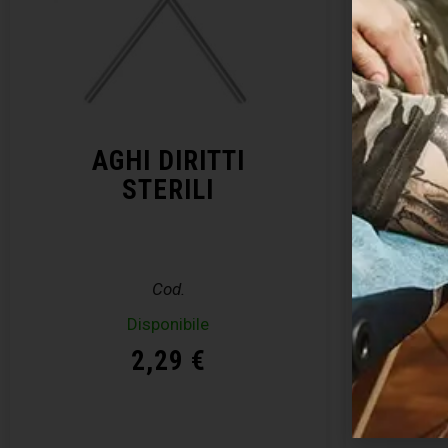
AGHI DIRITTI
KIT 
STERILI
– E
Cod.
Disponibile
Disp
2,29
€
Acquista