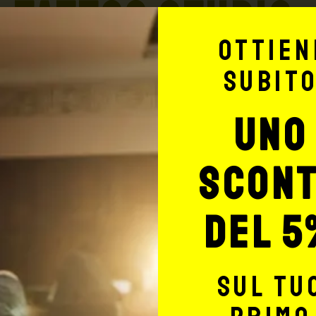
TATTOO STUDIO
Ottien
subit
uno
Potrebbe interessarti anche
scon
del 5
sul tu