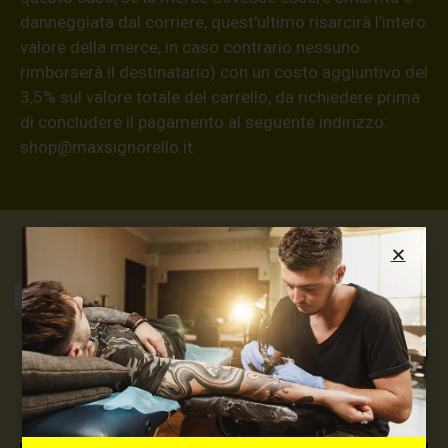
danneggiata dal corriere, quest’ultimo risarcirà l’intero
valore della merce, in caso contrario nessuno
rimborserà il destinatario) con un costo aggiuntivo del
3,5% sul valore totale del carrello, da richiedere prima
di concludere il pagamento al seguente indirizzo:
shop@maxsignorello.it
.
Max Signorello
Tattoo Supply
TUTTO PER IL TUO
TATTOO STUDIO