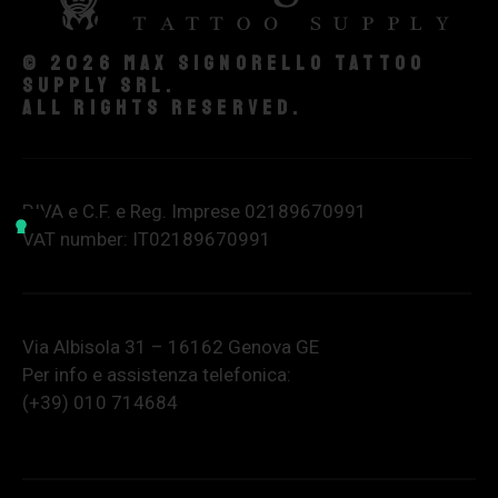
© 2026 Max Signorello Tattoo
supply srl.
All rights reserved.
P.IVA e C.F. e Reg. Imprese 02189670991
VAT number: IT02189670991
Via Albisola 31 – 16162 Genova GE
Per info e assistenza telefonica:
(+39) 010 714684