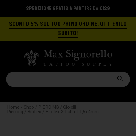
SPEDIZIONE GRATIS A PARTIRE DA €129
SCONTO 5% SUL TUO PRIMO ORDINE, OTTIENILO
SUBITO!
Home
/
Shop
/
PIERCING
/
Gioielli
Piercing
/
Bioflex
/ Bioflex X Labret 1,6x4mm