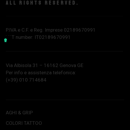
All rights reserved.
P.IVA e C.F. e Reg. Imprese 02189670991
VAT number: IT02189670991
Via Albisola 31 – 16162 Genova GE
Per info e assistenza telefonica:
(+39) 010 714684
AGHI & GRIP
COLORI TATTOO