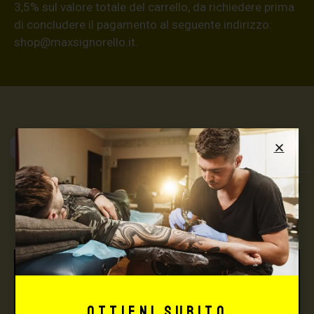
3,5% sul valore totale del carrello, da richiedere prima
di concludere il pagamento al seguente indirizzo:
shop@maxsignorello.it
.
Max Signorello
Tattoo Supply
TUTTO PER IL TUO
TATTOO STUDIO
Ottieni subito