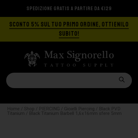
SPEDIZIONE GRATIS A PARTIRE DA €129
SCONTO 5% SUL TUO PRIMO ORDINE, OTTIENILO
SUBITO!
Home
/
Shop
/
PIERCING
/
Gioielli Piercing
/
Black PVD
Titanium
/ Black Titanium Barbell 1,6x16mm sfere 5mm