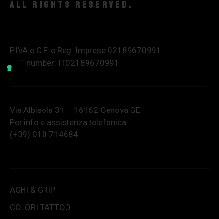
All rights reserved.
P.IVA e C.F. e Reg. Imprese 02189670991
VAT number: IT02189670991
Via Albisola 31 – 16162 Genova GE
Per info e assistenza telefonica:
(+39) 010 714684
AGHI & GRIP
COLORI TATTOO