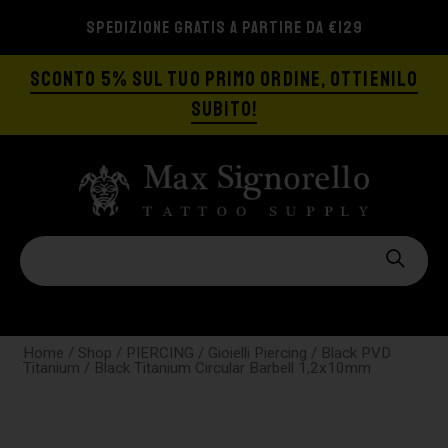
SPEDIZIONE GRATIS A PARTIRE DA €129
SCONTO 5% SUL TUO PRIMO ORDINE, OTTIENILO
SUBITO!
Home
/
Shop
/
PIERCING
/
Gioielli Piercing
/
Black PVD
Titanium
/ Black Titanium Circular Barbell 1,2x10mm