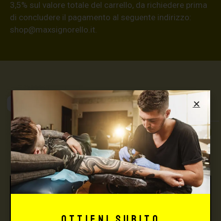
3,5% sul valore totale del carrello, da richiedere prima
di concludere il pagamento al seguente indirizzo:
shop@maxsignorello.it
.
Max Signorello
Tattoo Supply
TUTTO PER IL TUO
TATTOO STUDIO
Ottieni subito