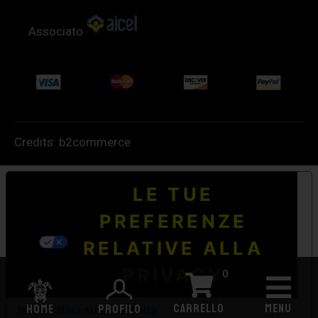
Associato
Credits:
b2commerce
LE TUE
PREFERENZE
RELATIVE ALLA
PRIVACY
0
CARRELLO
MENU
HOME
PROFILO
Informativa sulla raccolta