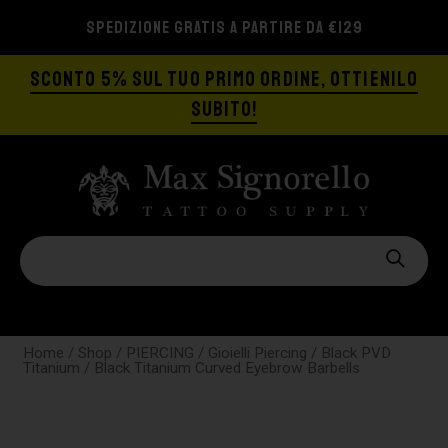
SPEDIZIONE GRATIS A PARTIRE DA €129
SCONTO 5% SUL TUO PRIMO ORDINE, OTTIENILO
SUBITO!
Home
/
Shop
/
PIERCING
/
Gioielli Piercing
/
Black PVD
Titanium
/ Black Titanium Curved Eyebrow Barbells