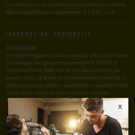
La spedizione con modalità di pagamento in contanti
alla consegna ha un supplemento di € 5,00 + iva.
Informazioni aggiuntive
ATTENZIONE!
La merce viaggia a rischio e pericolo del committente.
Si consiglia, per spedizioni superiori a € 500,00 di
richiedere l’invio della merce con assicurazione (in
questo caso, se la merce dovesse essere smarrita o
danneggiata dal corriere, quest’ultimo risarcirà l’intero
valore della merce, in caso contrario nessuno
rimborserà il destinatario) con un costo aggiuntivo del
3,5% sul valore totale del carrello, da richiedere prima
di concludere il pagamento al seguente indirizzo:
shop@maxsignorello.it
.