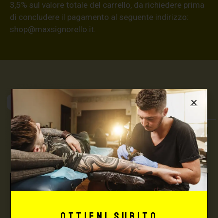
3,5% sul valore totale del carrello, da richiedere prima
di concludere il pagamento al seguente indirizzo:
shop@maxsignorello.it
.
Max Signorello
Tattoo Supply
TUTTO PER IL TUO
TATTOO STUDIO
Ottieni subito