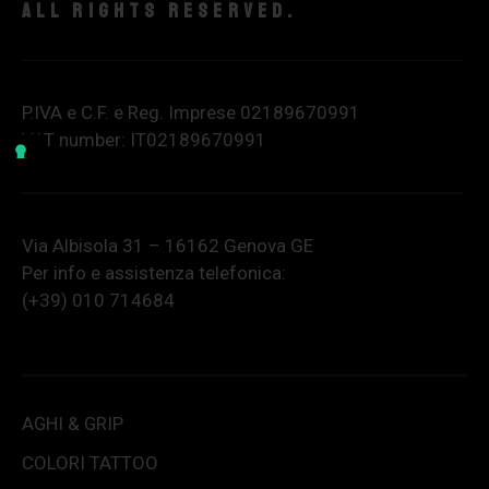
All rights reserved.
P.IVA e C.F. e Reg. Imprese 02189670991
VAT number: IT02189670991
Via Albisola 31 – 16162 Genova GE
Per info e assistenza telefonica:
(+39) 010 714684
AGHI & GRIP
COLORI TATTOO