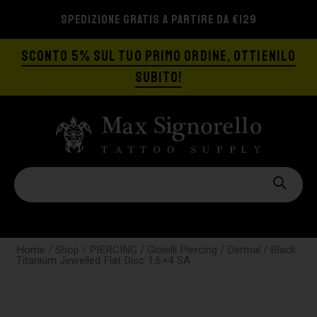
SPEDIZIONE GRATIS A PARTIRE DA €129
SCONTO 5% SUL TUO PRIMO ORDINE, OTTIENILO
SUBITO!
Home
/
Shop
/
PIERCING
/
Gioielli Piercing
/
Dermal
/ Black
Titanium Jewelled Flat Disc 1,6×4 SA