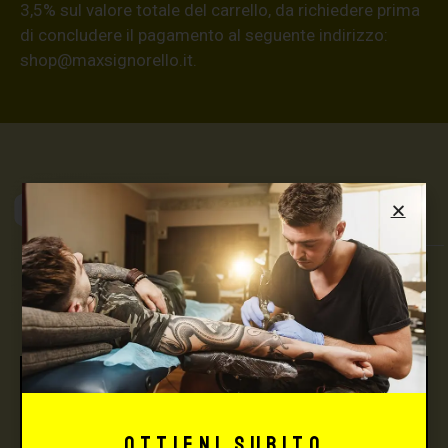
3,5% sul valore totale del carrello, da richiedere prima
di concludere il pagamento al seguente indirizzo:
shop@maxsignorello.it
.
Max Signorello
Tattoo Supply
TUTTO PER IL TUO
TATTOO STUDIO
Ottieni subito