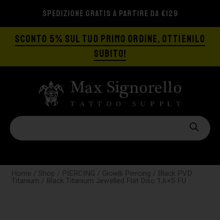
SPEDIZIONE GRATIS A PARTIRE DA €129
SCONTO 5% SUL TUO PRIMO ORDINE, OTTIENILO
SUBITO!
Home
/
Shop
/
PIERCING
/
Gioielli Piercing
/
Black PVD
Titanium
/ Black Titanium Jewelled Flat Disc 1,6×5 FU