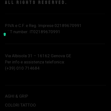
All rights reserved.
P.IVA e C.F. e Reg. Imprese 02189670991
VAT number: IT02189670991
Via Albisola 31 – 16162 Genova GE
Per info e assistenza telefonica:
(+39) 010 714684
AGHI & GRIP
COLORI TATTOO