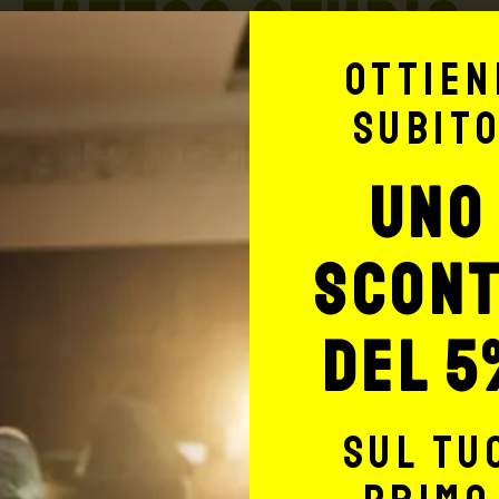
TATTOO STUDIO
Ottien
subit
uno
Potrebbe interessarti anche
scon
del 5
sul tu