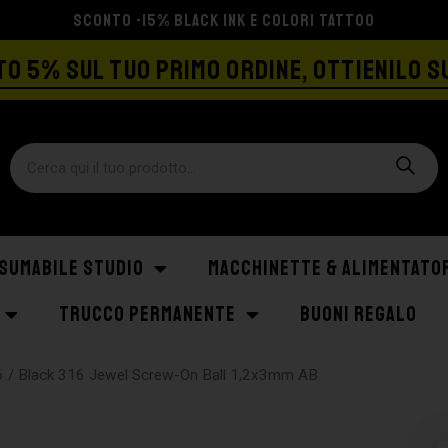
SPEDIZIONE GRATIS A PARTIRE DA €129
O 5% SUL TUO PRIMO ORDINE, OTTIENILO S
SUMABILE STUDIO
MACCHINETTE & ALIMENTATO
TRUCCO PERMANENTE
BUONI REGALO
6
/ Black 316 Jewel Screw-On Ball 1,2x3mm AB