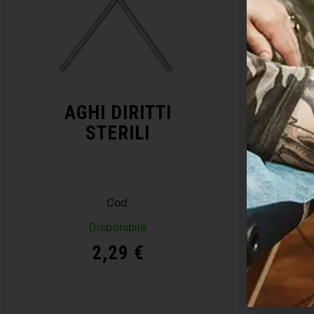
AGHI DIRITTI
KIT 
STERILI
– E
Cod.
Disponibile
Disp
2,29
€
Acquista