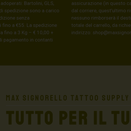
 adoperati: Bartolini, GLS,
assicurazione (in questo c
di spedizione sono a carico
dal corriere, quest’ultimo r
edizione senza
nessuno rimborserà il desti
 fino a €55. La spedizione
totale del carrello, da ric
a fino a 3 Kg – € 10,00 +
indirizzo:
shop@maxsignore
 di pagamento in contanti
Max Signorello Tattoo Supply
TUTTO PER IL T