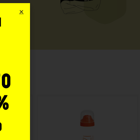
i
o
:
to
%
o