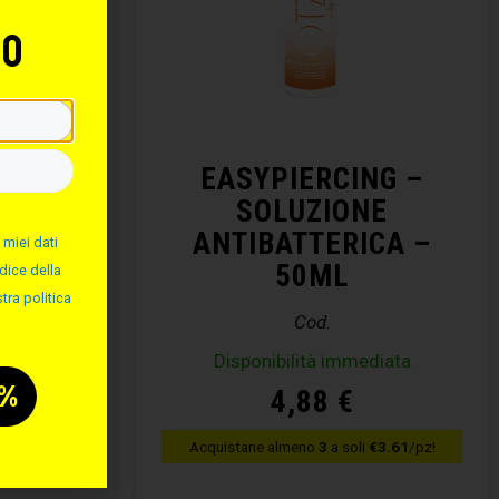
to
NG –
EASYPIERCING –
ALINA
SOLUZIONE
ANTIBATTERICA –
 miei dati
50ML
dice della
tra politica
Cod.
diata
Disponibilità immediata
4,88
€
€3.61
/pz!
Acquistane almeno
3
a soli
€3.61
/pz!