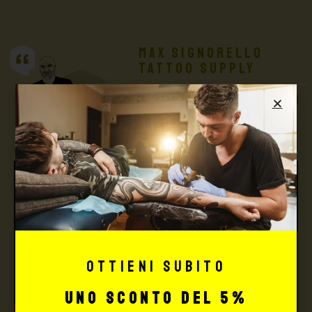
Max Signorello
Tattoo Supply
TUTTO PER IL TUO
TATTOO STUDIO
Ottieni subito
uno sconto del 5%