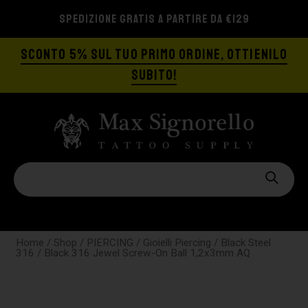
SPEDIZIONE GRATIS A PARTIRE DA €129
SCONTO 5% SUL TUO PRIMO ORDINE, OTTIENILO
SUBITO!
Home
/
Shop
/
PIERCING
/
Gioielli Piercing
/
Black Steel
316
/ Black 316 Jewel Screw-On Ball 1,2x3mm AQ