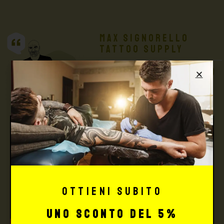
Max Signorello
Tattoo Supply
TUTTO PER IL TUO
TATTOO STUDIO
Ottieni subito
uno sconto del 5%