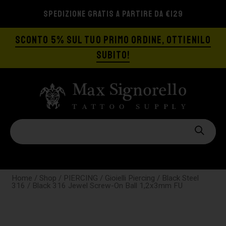
SPEDIZIONE GRATIS A PARTIRE DA €129
SCONTO 5% SUL TUO PRIMO ORDINE, OTTIENILO
SUBITO!
Home
/
Shop
/
PIERCING
/
Gioielli Piercing
/
Black Steel
316
/ Black 316 Jewel Screw-On Ball 1,2x3mm FU