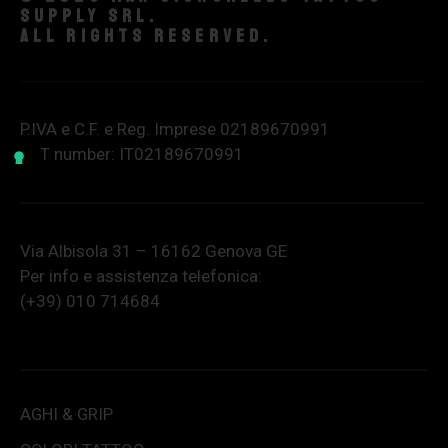
supply srl.
All rights reserved.
P.IVA e C.F. e Reg. Imprese 02189670991
VAT number: IT02189670991
Via Albisola 31 – 16162 Genova GE
Per info e assistenza telefonica:
(+39) 010 714684
AGHI & GRIP