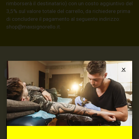
rimborserà il destinatario) con un costo aggiuntivo del
3,5% sul valore totale del carrello, da richiedere prima
di concludere il pagamento al seguente indirizzo:
shop@maxsignorello.it
.
Max Signorello
Tattoo Supply
TUTTO PER IL TUO
TATTOO STUDIO