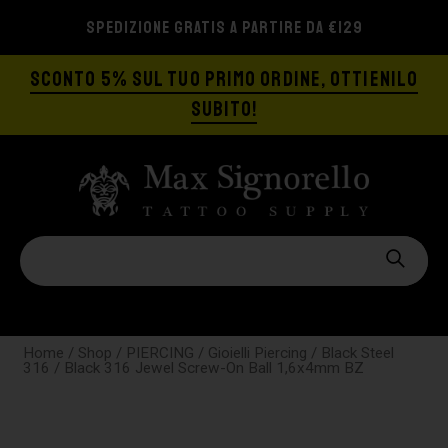
SPEDIZIONE GRATIS A PARTIRE DA €129
SCONTO 5% SUL TUO PRIMO ORDINE, OTTIENILO
SUBITO!
Home
/
Shop
/
PIERCING
/
Gioielli Piercing
/
Black Steel
316
/ Black 316 Jewel Screw-On Ball 1,6x4mm BZ