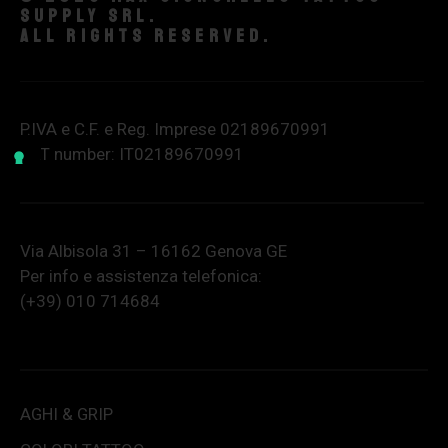
supply srl.
All rights reserved.
P.IVA e C.F. e Reg. Imprese 02189670991
VAT number: IT02189670991
Via Albisola 31 – 16162 Genova GE
Per info e assistenza telefonica:
(+39) 010 714684
AGHI & GRIP