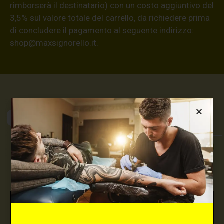
rimborserà il destinatario) con un costo aggiuntivo del
3,5% sul valore totale del carrello, da richiedere prima
di concludere il pagamento al seguente indirizzo:
shop@maxsignorello.it
.
Max Signorello
Tattoo Supply
TUTTO PER IL TUO
TATTOO STUDIO