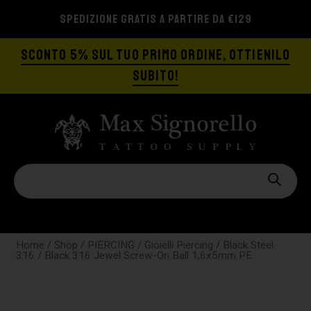
SPEDIZIONE GRATIS A PARTIRE DA €129
SCONTO 5% SUL TUO PRIMO ORDINE, OTTIENILO
SUBITO!
Home
/
Shop
/
PIERCING
/
Gioielli Piercing
/
Black Steel
316
/ Black 316 Jewel Screw-On Ball 1,6x5mm PE