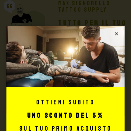
Max Signorello
Tattoo Supply
TUTTO PER IL TUO
TATTOO STUDIO
Ottieni subito
uno sconto del 5%
sul tuo primo acquisto