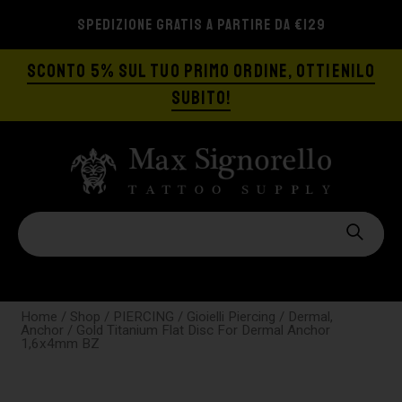
SPEDIZIONE GRATIS A PARTIRE DA €129
SCONTO 5% SUL TUO PRIMO ORDINE, OTTIENILO
SUBITO!
Home
/
Shop
/
PIERCING
/
Gioielli Piercing
/
Dermal,
Anchor
/ Gold Titanium Flat Disc For Dermal Anchor
1,6x4mm BZ