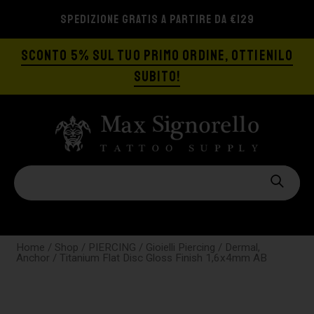
SPEDIZIONE GRATIS A PARTIRE DA €129
SCONTO 5% SUL TUO PRIMO ORDINE, OTTIENILO
SUBITO!
Home
/
Shop
/
PIERCING
/
Gioielli Piercing
/
Dermal,
Anchor
/ Titanium Flat Disc Gloss Finish 1,6x4mm AB