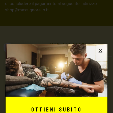
di concludere il pagamento al seguente indirizzo:
shop@maxsignorello.it
.
Max Signorello
Tattoo Supply
TUTTO PER IL TUO
TATTOO STUDIO
Ottieni subito