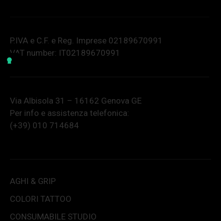
P.IVA e C.F. e Reg. Imprese 02189670991
VAT number: IT02189670991
Via Albisola 31 – 16162 Genova GE
Per info e assistenza telefonica:
(+39) 010 714684
AGHI & GRIP
COLORI TATTOO
CONSUMABILE STUDIO