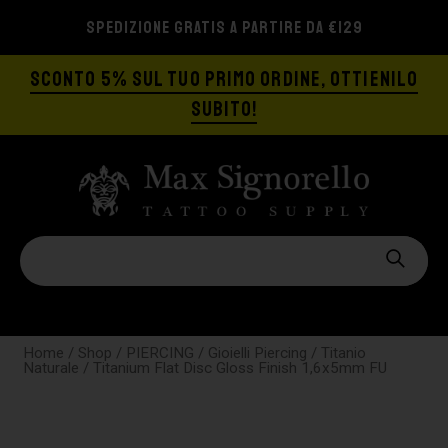
SPEDIZIONE GRATIS A PARTIRE DA €129
SCONTO 5% SUL TUO PRIMO ORDINE, OTTIENILO
SUBITO!
Home
/
Shop
/
PIERCING
/
Gioielli Piercing
/
Titanio
Naturale
/ Titanium Flat Disc Gloss Finish 1,6x5mm FU