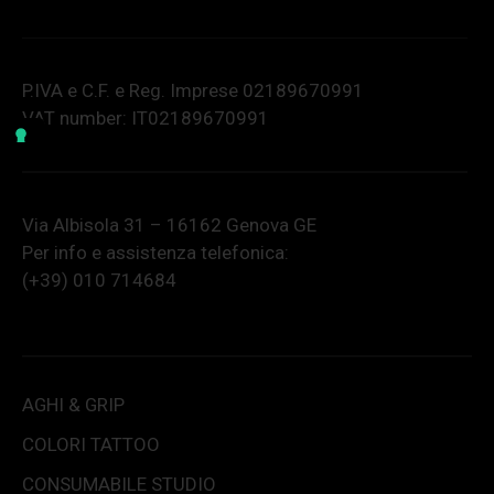
P.IVA e C.F. e Reg. Imprese 02189670991
VAT number: IT02189670991
Via Albisola 31 – 16162 Genova GE
Per info e assistenza telefonica:
(+39) 010 714684
AGHI & GRIP
COLORI TATTOO
CONSUMABILE STUDIO