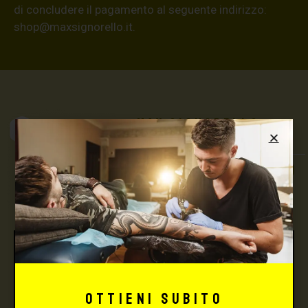
di concludere il pagamento al seguente indirizzo:
shop@maxsignorello.it
.
Max Signorello
Tattoo Supply
TUTTO PER IL TUO
TATTOO STUDIO
Ottieni subito