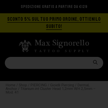
SPEDIZIONE GRATIS A PARTIRE DA €129
SCONTO 5% SUL TUO PRIMO ORDINE, OTTIENILO
SUBITO!
Home
/
Shop
/
PIERCING
/
Gioielli Piercing
/
Dermal,
Anchor
/ Titanium int Cluster Head 1,2mm WH 2,5mm –
Mod. 41