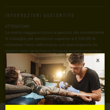
Informazioni aggiuntive
ATTENZIONE!
La merce viaggia a rischio e pericolo del committente.
Si consiglia, per spedizioni superiori a € 500,00 di
richiedere l’invio della merce con assicurazione (in
questo caso, se la merce dovesse essere smarrita o
danneggiata dal corriere, quest’ultimo risarcirà l’intero
valore della merce, in caso contrario nessuno
rimborserà il destinatario) con un costo aggiuntivo del
3,5% sul valore totale del carrello, da richiedere prima
di concludere il pagamento al seguente indirizzo:
shop@maxsignorello.it
.