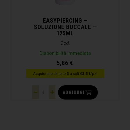
EASYPIERCING –
SOLUZIONE BUCCALE –
125ML
Cod.
Disponibilità immediata
5,86
€
Acquistane almeno
3
a soli
€3.51
/pz!
AGGIUNGI