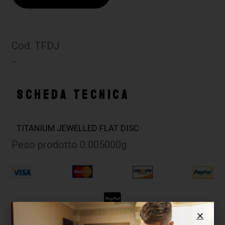
Cod. TFDJ
–
SCHEDA TECNICA
TITANIUM JEWELLED FLAT DISC
Peso prodotto 0.005000g
Su MaxSignorello puoi pagare in 3 rate con PayPal