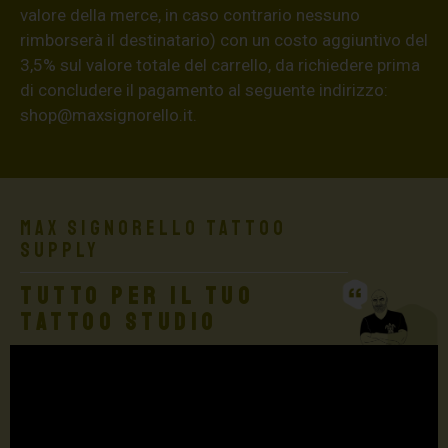
valore della merce, in caso contrario nessuno
rimborserà il destinatario) con un costo aggiuntivo del
3,5% sul valore totale del carrello, da richiedere prima
di concludere il pagamento al seguente indirizzo:
shop@maxsignorello.it
.
Max Signorello Tattoo
Supply
TUTTO PER IL TUO
TATTOO STUDIO