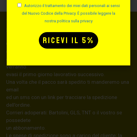
Autorizzo il trattamento dei miei dati personali ai sensi
del Nuovo Codice della Privacy. È possibile leggere la
nostra politica sulla privacy
Spedizione
Consegna in 24 ore lavorative dal ricevimento
dell’ordine (48
ore per le isole), gli ordini effettuati nei giorni festivi
verranno
evasi il primo giorno lavorativo successivo.
Una volta che il pacco sarà spedito ti manderemo una
email
ed un sms con un link per tracciare la spedizione
dell’ordine.
Corrieri adoperati: Bartolini, GLS, TNT o il vostro se
possedete
un abbonamento.
Le spese di spedizione sono a carico del cliente; la