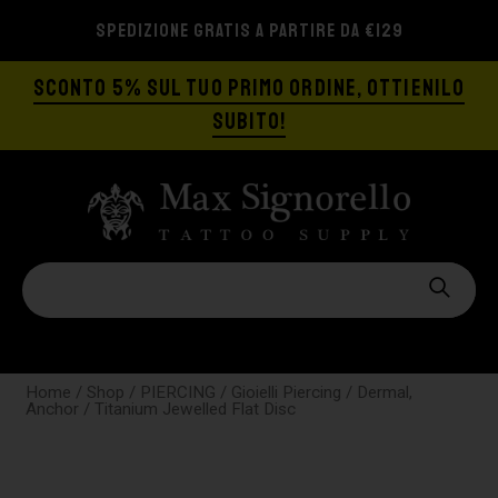
SPEDIZIONE GRATIS A PARTIRE DA €129
SCONTO 5% SUL TUO PRIMO ORDINE, OTTIENILO
SUBITO!
Home
/
Shop
/
PIERCING
/
Gioielli Piercing
/
Dermal,
Anchor
/ Titanium Jewelled Flat Disc