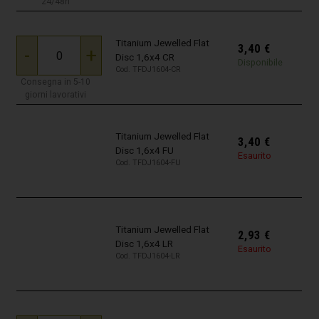
24/48h
Titanium Jewelled Flat
3,40
€
-
+
Disc 1,6x4 CR
Disponibile
Cod. TFDJ1604-CR
Consegna in 5-10
giorni lavorativi
Titanium Jewelled Flat
3,40
€
Disc 1,6x4 FU
Esaurito
Cod. TFDJ1604-FU
Titanium Jewelled Flat
2,93
€
Disc 1,6x4 LR
Esaurito
Cod. TFDJ1604-LR