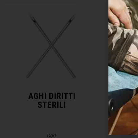
AGHI DIRITTI
KIT 
STERILI
– E
Cod.