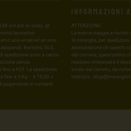
Informazioni 
8 ore per le isole), gli
ATTENZIONE!
giorno lavorativo
La merce viaggia a rischio 
eremo una email ed un sms
Si consiglia, per spedizioni
 adoperati: Bartolini, GLS,
assicurazione (in questo c
di spedizione sono a carico
dal corriere, quest’ultimo r
edizione senza
nessuno rimborserà il desti
 fino a €55. La spedizione
totale del carrello, da ric
a fino a 3 Kg – € 10,00 +
indirizzo:
shop@maxsignore
 di pagamento in contanti