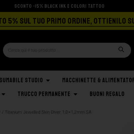
SPEDIZIONE GRATIS A PARTIRE DA €129
O 5% SUL TUO PRIMO ORDINE, OTTIENILO S
SUMABILE STUDIO
MACCHINETTE & ALIMENTATO
TRUCCO PERMANENTE
BUONI REGALO
r
/ Titanium Jewelled Skin Diver 1,0×1,2mm SA