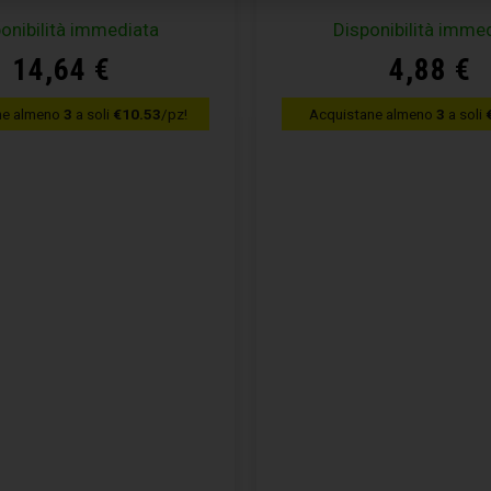
onibilità immediata
Disponibilità imme
14,64
€
4,88
€
ne almeno
3
a soli
€10.53
/pz!
Acquistane almeno
3
a soli