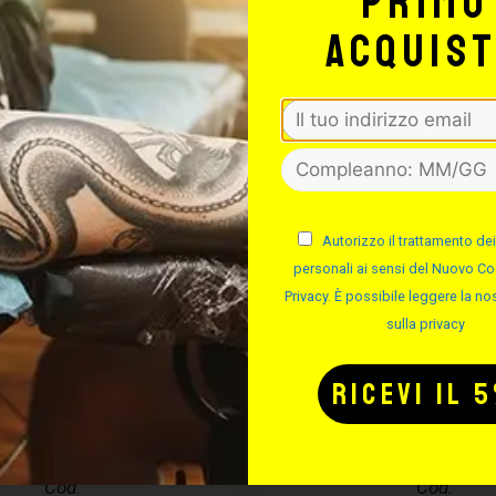
primo
acquis
Autorizzo il trattamento dei
personali ai sensi del Nuovo Co
Privacy. È possibile leggere la nos
sulla privacy
CURA PIERCING
EASYPIERCI
ASYPIERCING
SOLUZIONE S
– 50ML
Cod.
Cod.