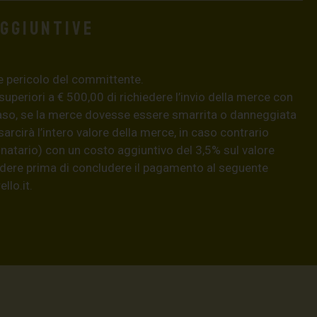
aggiuntive
e pericolo del committente.
 superiori a € 500,00 di richiedere l’invio della merce con
aso, se la merce dovesse essere smarrita o danneggiata
isarcirà l’intero valore della merce, in caso contrario
natario) con un costo aggiuntivo del 3,5% sul valore
hiedere prima di concludere il pagamento al seguente
llo.it
.