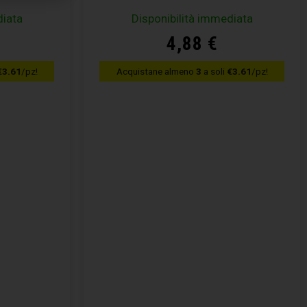
diata
Disponibilità immediata
4,88
€
€3.61
/pz!
Acquistane almeno
3
a soli
€3.61
/pz!