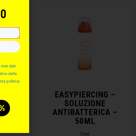
to
 miei dati
dice della
tra politica
NG –
EASYPIERCING –
ALINA
SOLUZIONE
ANTIBATTERICA –
50ML
Cod.