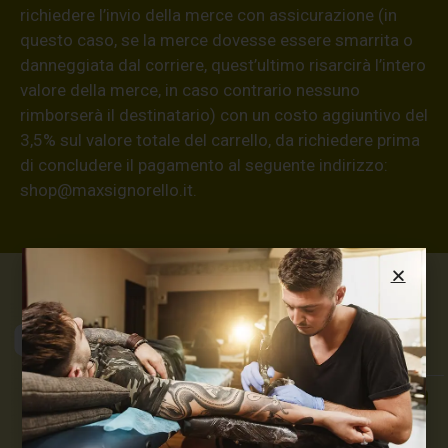
richiedere l’invio della merce con assicurazione (in
questo caso, se la merce dovesse essere smarrita o
danneggiata dal corriere, quest’ultimo risarcirà l’intero
valore della merce, in caso contrario nessuno
rimborserà il destinatario) con un costo aggiuntivo del
3,5% sul valore totale del carrello, da richiedere prima
di concludere il pagamento al seguente indirizzo:
shop@maxsignorello.it
.
Max Signorello
Tattoo Supply
TUTTO PER IL TUO
TATTOO STUDIO