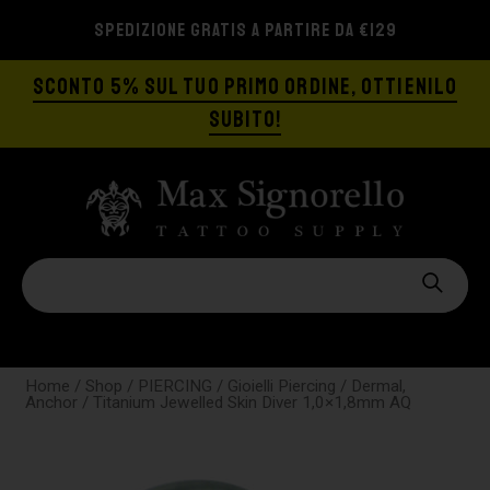
SPEDIZIONE GRATIS A PARTIRE DA €129
SCONTO 5% SUL TUO PRIMO ORDINE, OTTIENILO
SUBITO!
Home
/
Shop
/
PIERCING
/
Gioielli Piercing
/
Dermal,
Anchor
/ Titanium Jewelled Skin Diver 1,0×1,8mm AQ