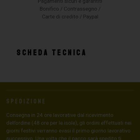
Pagamenti sicuri e garantiti
Bonifico / Contrassegno /
Carte di credito / Paypal
SCHEDA TECNICA
Spedizione
Consegna in 24 ore lavorative dal ricevimento
dell’ordine (48 ore per le isole), gli ordini effettuati nei
giorni festivi verranno evasi il primo giorno lavorativo
successivo. Una volta che il pacco sarà spedito ti