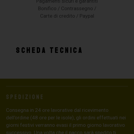
Pagamenti sicuri e garantiti
Bonifico / Contrassegno /
Carte di credito / Paypal
SCHEDA TECNICA
Spedizione
Consegna in 24 ore lavorative dal ricevimento
dell’ordine (48 ore per le isole), gli ordini effettuati nei
giorni festivi verranno evasi il primo giorno lavorativo
successivo. Una volta che il pacco sarà spedito ti