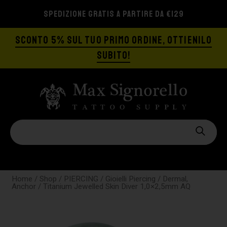
SPEDIZIONE GRATIS A PARTIRE DA €129
SCONTO 5% SUL TUO PRIMO ORDINE, OTTIENILO
SUBITO!
Home
/
Shop
/
PIERCING
/
Gioielli Piercing
/
Dermal,
Anchor
/ Titanium Jewelled Skin Diver 1,0×2,5mm AQ