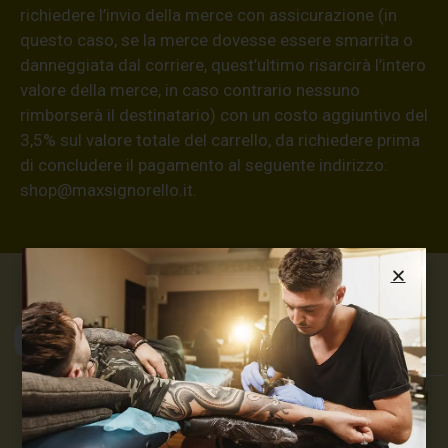
richiedere l’invio della merce con assicurazione (in
questo caso, se la merce dovesse essere smarrita o
danneggiata dal corriere, quest’ultimo risarcirà l’intero
valore della merce, in caso contrario nessuno
rimborserà il destinatario) con un costo aggiuntivo del
3,5% sul valore totale del carrello, da richiedere prima
di concludere il pagamento al seguente indirizzo:
shop@maxsignorello.it
.
Max Signorello
Tattoo Supply
TUTTO PER IL TUO
TATTOO STUDIO