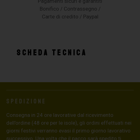
Pagamenti sicuri e garantiti
Bonifico / Contrassegno /
Carte di credito / Paypal
SCHEDA TECNICA
Spedizione
Consegna in 24 ore lavorative dal ricevimento
dell’ordine (48 ore per le isole), gli ordini effettuati nei
giorni festivi verranno evasi il primo giorno lavorativo
successivo. Una volta che il pacco sarà spedito ti