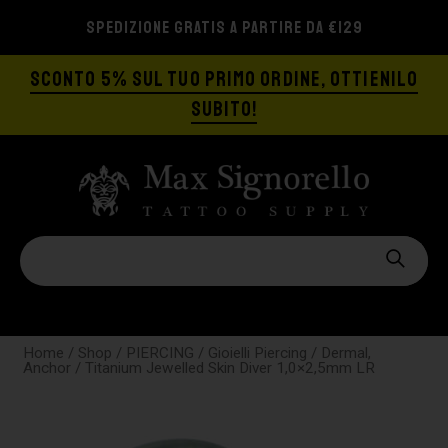
SPEDIZIONE GRATIS A PARTIRE DA €129
SCONTO 5% SUL TUO PRIMO ORDINE, OTTIENILO
SUBITO!
Home
/
Shop
/
PIERCING
/
Gioielli Piercing
/
Dermal,
Anchor
/ Titanium Jewelled Skin Diver 1,0×2,5mm LR