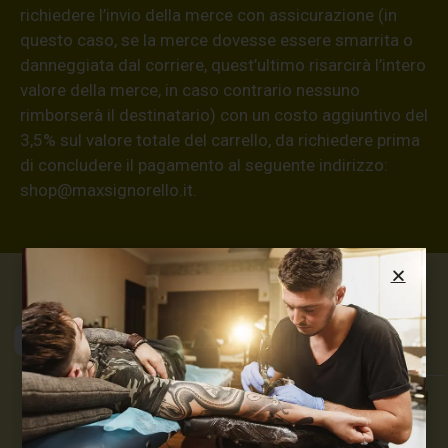
richiedere l’invio della merce con assicurazione (in
questo caso, se la merce dovesse essere smarrita o
danneggiata dal corriere, quest’ultimo risarcirà l’intero
valore della merce, in caso contrario nessuno
rimborserà il destinatario) con un costo aggiuntivo del
3,5% sul valore totale del carrello, da richiedere prima
di concludere il pagamento al seguente indirizzo:
shop@maxsignorello.it
.
Max Signorello
Tattoo Supply
TUTTO PER IL TUO
TATTOO STUDIO