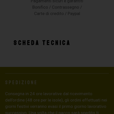
Pagamenti sicuri e garantiti
Bonifico / Contrassegno /
Carte di credito / Paypal
SCHEDA TECNICA
Spedizione
Consegna in 24 ore lavorative dal ricevimento
dell’ordine (48 ore per le isole), gli ordini effettuati nei
giorni festivi verranno evasi il primo giorno lavorativo
successivo. Una volta che il pacco sarà spedito ti