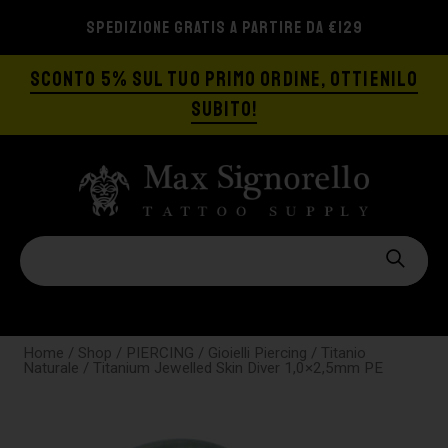
SPEDIZIONE GRATIS A PARTIRE DA €129
SCONTO 5% SUL TUO PRIMO ORDINE, OTTIENILO
SUBITO!
Home
/
Shop
/
PIERCING
/
Gioielli Piercing
/
Titanio
Naturale
/ Titanium Jewelled Skin Diver 1,0×2,5mm PE