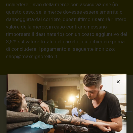
richiedere l’invio della merce con assicurazione (in
questo caso, se la merce dovesse essere smarrita o
danneggiata dal corriere, quest’ultimo risarcirà l’intero
valore della merce, in caso contrario nessuno
rimborserà il destinatario) con un costo aggiuntivo del
3,5% sul valore totale del carrello, da richiedere prima
di concludere il pagamento al seguente indirizzo:
shop@maxsignorello.it
.
Max Signorello
Tattoo Supply
TUTTO PER IL TUO
TATTOO STUDIO