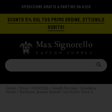
SPEDIZIONE GRATIS A PARTIRE DA €129
SCONTO 5% SUL TUO PRIMO ORDINE, OTTIENILO
SUBITO!
Home
/
Shop
/
PIERCING
/
Gioielli Piercing
/
Gioielleria
Sterile
/ Sterilized Jewelry Barbell 1,6x16mm Sfere 5