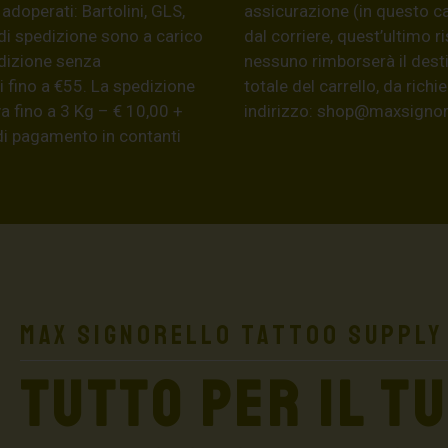
 adoperati: Bartolini, GLS,
assicurazione (in questo c
di spedizione sono a carico
dal corriere, quest’ultimo r
edizione senza
nessuno rimborserà il desti
 fino a €55. La spedizione
totale del carrello, da ric
a fino a 3 Kg – € 10,00 +
indirizzo:
shop@maxsignore
 di pagamento in contanti
Max Signorello Tattoo Supply
TUTTO PER IL T