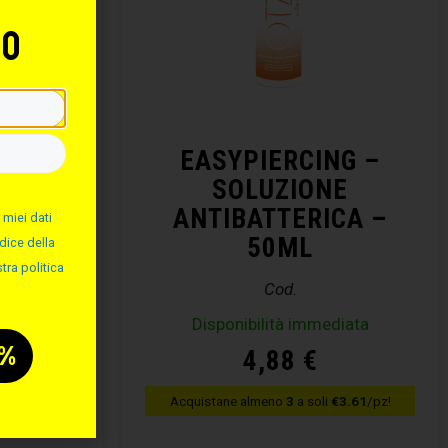
to
NG –
EASYPIERCING –
ALINA
SOLUZIONE
ANTIBATTERICA –
 miei dati
50ML
dice della
tra politica
Cod.
diata
Disponibilità immediata
4,88
€
€3.61
/pz!
Acquistane almeno
3
a soli
€3.61
/pz!