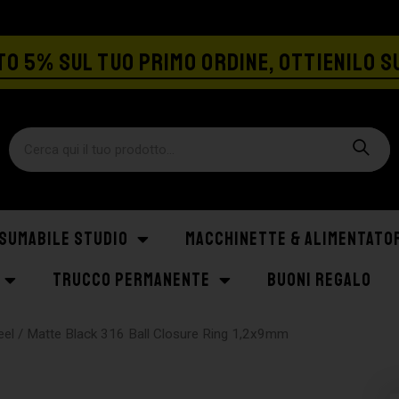
SPEDIZIONE GRATIS A PARTIRE DA €129
O 5% SUL TUO PRIMO ORDINE, OTTIENILO S
SUMABILE STUDIO
MACCHINETTE & ALIMENTATO
TRUCCO PERMANENTE
BUONI REGALO
eel
/ Matte Black 316 Ball Closure Ring 1,2x9mm