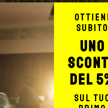
TATTOO STUDIO
Ottien
subit
uno
Potrebbe interessarti anche
scon
del 5
sul tu