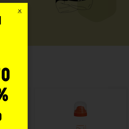
i
o
:
to
%
o