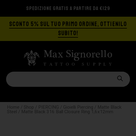
SPEDIZIONE GRATIS A PARTIRE DA €129
SCONTO 5% SUL TUO PRIMO ORDINE, OTTIENILO
SUBITO!
Home
/
Shop
/
PIERCING
/
Gioielli Piercing
/
Matte Black
Steel
/ Matte Black 316 Ball Closure Ring 1,6x12mm