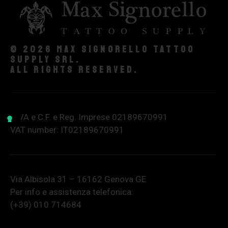
© 2026 Max Signorello Tattoo
supply srl.
All rights reserved.
P.IVA e C.F. e Reg. Imprese 02189670991
VAT number: IT02189670991
Via Albisola 31 – 16162 Genova GE
Per info e assistenza telefonica:
(+39) 010 714684