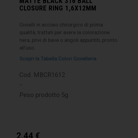
MATTE BLACK 316 BALL
CLOSURE RING 1,6X12MM
Gioielli in acciaio chirurgico di prima
qualità, trattati per avere la colorazione
nera, privi di bave o angoli appuntiti, pronto
all’uso.
Scopri la Tabella Colori Gioielleria
Cod. MBCR1612
–
Peso prodotto 5g
2,44
€