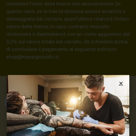
richiedere l’invio della merce con assicurazione (in
questo caso, se la merce dovesse essere smarrita o
danneggiata dal corriere, quest’ultimo risarcirà l’intero
valore della merce, in caso contrario nessuno
rimborserà il destinatario) con un costo aggiuntivo del
3,5% sul valore totale del carrello, da richiedere prima
di concludere il pagamento al seguente indirizzo:
shop@maxsignorello.it
.
Max Signorello
Tattoo Supply
TUTTO PER IL TUO
TATTOO STUDIO