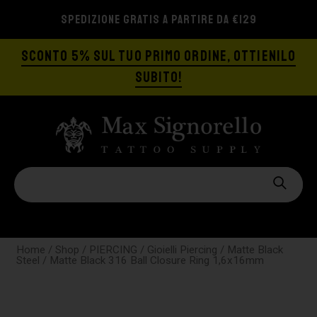
SPEDIZIONE GRATIS A PARTIRE DA €129
SCONTO 5% SUL TUO PRIMO ORDINE, OTTIENILO
SUBITO!
Home
/
Shop
/
PIERCING
/
Gioielli Piercing
/
Matte Black
Steel
/ Matte Black 316 Ball Closure Ring 1,6x16mm