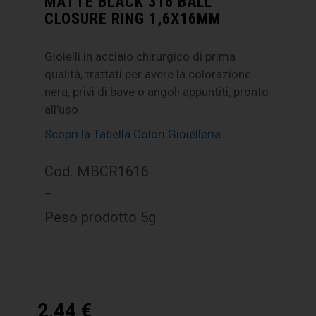
MATTE BLACK 316 BALL
CLOSURE RING 1,6X16MM
Gioielli in acciaio chirurgico di prima
qualità, trattati per avere la colorazione
nera, privi di bave o angoli appuntiti, pronto
all’uso.
Scopri la Tabella Colori Gioielleria
Cod. MBCR1616
–
Peso prodotto 5g
2,44
€