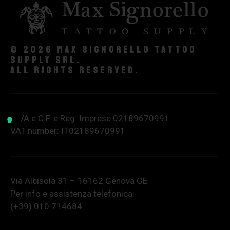
© 2026 Max Signorello Tattoo
supply srl.
All rights reserved.
P.IVA e C.F. e Reg. Imprese 02189670991
VAT number: IT02189670991
Via Albisola 31 – 16162 Genova GE
Per info e assistenza telefonica:
(+39) 010 714684