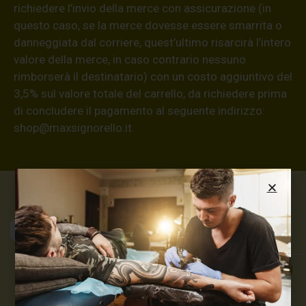
richiedere l’invio della merce con assicurazione (in
questo caso, se la merce dovesse essere smarrita o
danneggiata dal corriere, quest’ultimo risarcirà l’intero
valore della merce, in caso contrario nessuno
rimborserà il destinatario) con un costo aggiuntivo del
3,5% sul valore totale del carrello, da richiedere prima
di concludere il pagamento al seguente indirizzo:
shop@maxsignorello.it
.
Max Signorello
Tattoo Supply
TUTTO PER IL TUO
TATTOO STUDIO