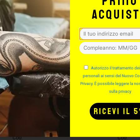
primo
acquis
Autorizzo il trattamento dei
personali ai sensi del Nuovo Co
Privacy. È possibile leggere la nos
sulla privacy
CURA PIERCING
EASYPIERCI
ASYPIERCING
SOLUZIONE S
– 50ML
Cod.
Cod.