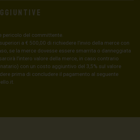
aggiuntive
e pericolo del committente.
 superiori a € 500,00 di richiedere l’invio della merce con
aso, se la merce dovesse essere smarrita o danneggiata
isarcirà l’intero valore della merce, in caso contrario
natario) con un costo aggiuntivo del 3,5% sul valore
hiedere prima di concludere il pagamento al seguente
llo.it
.