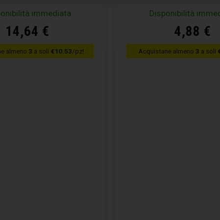
onibilità immediata
Disponibilità imme
14,64
€
4,88
€
ne almeno
3
a soli
€10.53
/pz!
Acquistane almeno
3
a soli