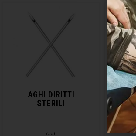
AGHI DIRITTI
KIT 
STERILI
– E
Cod.