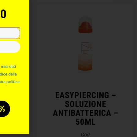
to
 miei dati
dice della
tra politica
NG –
EASYPIERCING –
ALINA
SOLUZIONE
ANTIBATTERICA –
50ML
Cod.