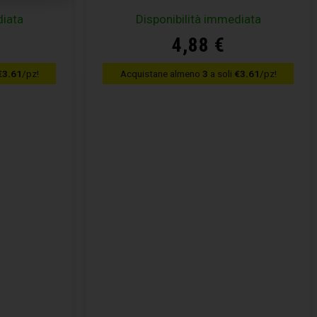
diata
Disponibilità immediata
4,88
€
€3.61
/pz!
Acquistane almeno
3
a soli
€3.61
/pz!