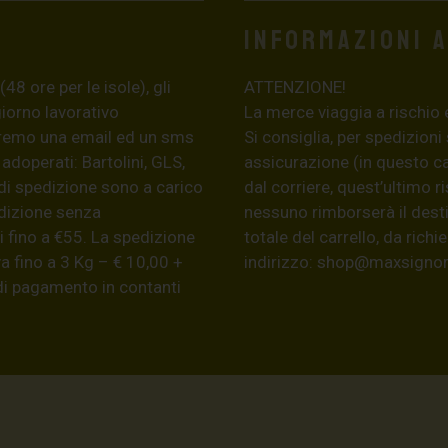
Informazioni 
8 ore per le isole), gli
ATTENZIONE!
giorno lavorativo
La merce viaggia a rischio 
eremo una email ed un sms
Si consiglia, per spedizioni
 adoperati: Bartolini, GLS,
assicurazione (in questo c
di spedizione sono a carico
dal corriere, quest’ultimo r
edizione senza
nessuno rimborserà il desti
 fino a €55. La spedizione
totale del carrello, da ric
a fino a 3 Kg – € 10,00 +
indirizzo:
shop@maxsignore
 di pagamento in contanti