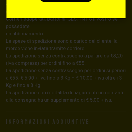
ed un sms con un link per tracciare la spedizione
dell’ordine.
Corrieri adoperati: Bartolini, GLS, TNT o il vostro se
possedete
un abbonamento.
Le spese di spedizione sono a carico del cliente; la
merce viene inviata tramite corriere.
La spedizione senza contrassegno a partire da €8,20
(iva compresa) per ordini fino a €55.
La spedizione senza contrassegno per ordini superiori
a €55: € 5,90 + iva fino a 3 Kg – € 10,00 + iva oltre i 3
Kg e fino a 8 Kg.
La spedizione con modalità di pagamento in contanti
alla consegna ha un supplemento di € 5,00 + iva.
Informazioni aggiuntive