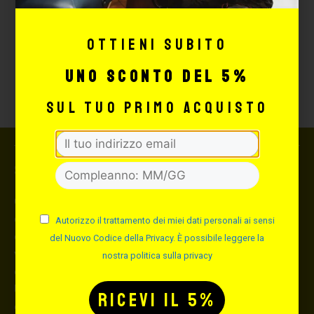
Pagamenti sicuri e garantiti
Ottieni subito
Bonifico / Contrassegno /
uno sconto del 5%
Carte di credito / Paypal
sul tuo primo acquisto
Spedizione
Consegna in 24 ore lavorative dal ricevimento
dell’ordine (48
Autorizzo il trattamento dei miei dati personali ai sensi
ore per le isole), gli ordini effettuati nei giorni festivi
del Nuovo Codice della Privacy. È possibile leggere la
verranno
nostra politica sulla privacy
evasi il primo giorno lavorativo successivo.
Una volta che il pacco sarà spedito ti manderemo una
email