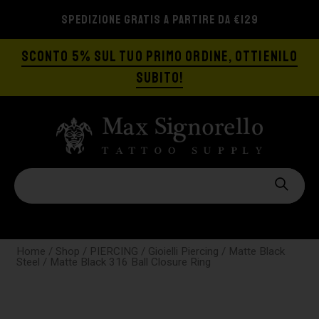
SPEDIZIONE GRATIS A PARTIRE DA €129
SCONTO 5% SUL TUO PRIMO ORDINE, OTTIENILO
SUBITO!
Home
/
Shop
/
PIERCING
/
Gioielli Piercing
/
Matte Black
Steel
/ Matte Black 316 Ball Closure Ring