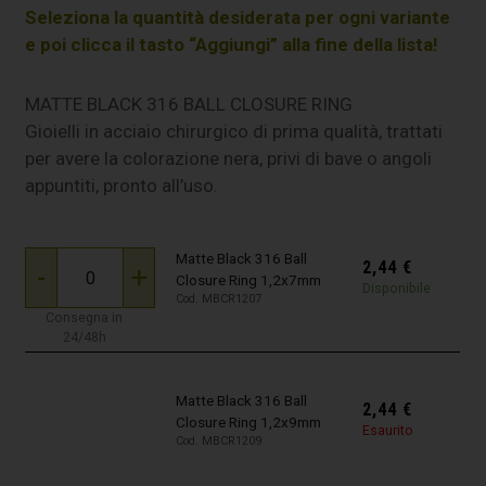
Seleziona la quantità desiderata per ogni variante
e poi clicca il tasto “Aggiungi” alla fine della lista!
MATTE BLACK 316 BALL CLOSURE RING
Gioielli in acciaio chirurgico di prima qualità, trattati
per avere la colorazione nera, privi di bave o angoli
appuntiti, pronto all’uso.
Matte Black 316 Ball
2,44
€
-
+
Closure Ring 1,2x7mm
Disponibile
Cod. MBCR1207
Consegna in
24/48h
Matte Black 316 Ball
2,44
€
Closure Ring 1,2x9mm
Esaurito
Cod. MBCR1209