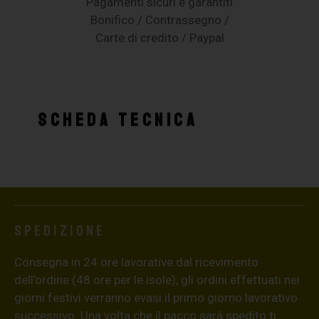
Pagamenti sicuri e garantiti
Bonifico / Contrassegno /
Carte di credito / Paypal
SCHEDA TECNICA
Spedizione
Consegna in 24 ore lavorative dal ricevimento
dell’ordine (48 ore per le isole), gli ordini effettuati nei
giorni festivi verranno evasi il primo giorno lavorativo
successivo. Una volta che il pacco sarà spedito ti