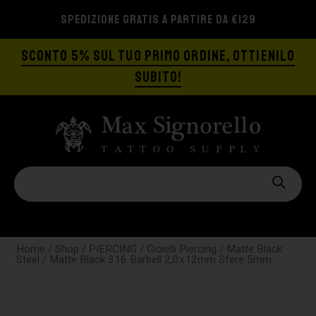
SPEDIZIONE GRATIS A PARTIRE DA €129
SCONTO 5% SUL TUO PRIMO ORDINE, OTTIENILO
SUBITO!
Home
/
Shop
/
PIERCING
/
Gioielli Piercing
/
Matte Black
Steel
/ Matte Black 316 Barbell 2,0x12mm Sfere 5mm