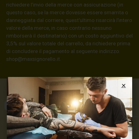
richiedere l’invio della merce con assicurazione (in
questo caso, se la merce dovesse essere smarrita o
danneggiata dal corriere, quest’ultimo risarcirà l’intero
valore della merce, in caso contrario nessuno
rimborserà il destinatario) con un costo aggiuntivo del
3,5% sul valore totale del carrello, da richiedere prima
di concludere il pagamento al seguente indirizzo:
shop@maxsignorello.it
.
Max Signorello
Tattoo Supply
TUTTO PER IL TUO
TATTOO STUDIO