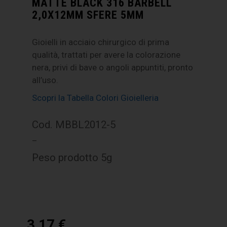
MATTE BLACK 316 BARBELL
2,0X12MM SFERE 5MM
Gioielli in acciaio chirurgico di prima
qualità, trattati per avere la colorazione
nera, privi di bave o angoli appuntiti, pronto
all’uso.
Scopri la Tabella Colori Gioielleria
Cod. MBBL2012-5
–
Peso prodotto 5g
3,17
€