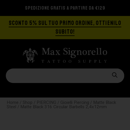
SPEDIZIONE GRATIS A PARTIRE DA €129
SCONTO 5% SUL TUO PRIMO ORDINE, OTTIENILO
SUBITO!
Home
/
Shop
/
PIERCING
/
Gioielli Piercing
/
Matte Black
Steel
/ Matte Black 316 Circular Barbells 2,4x12mm