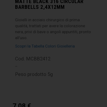
MATTE BLACK 316 CIRCULAR
BARBELLS 2,4X12MM
Gioielli in acciaio chirurgico di prima
qualità, trattati per avere la colorazione
nera, privi di bave o angoli appuntiti, pronto
all’uso.
Scopri la Tabella Colori Gioielleria
Cod. MCBB2412
–
Peso prodotto 5g
7,08
€