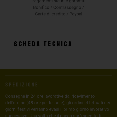
Pagamenti sicuri e garantiti
Bonifico / Contrassegno /
Carte di credito / Paypal
SCHEDA TECNICA
Spedizione
Consegna in 24 ore lavorative dal ricevimento
dell’ordine (48 ore per le isole), gli ordini effettuati nei
giorni festivi verranno evasi il primo giorno lavorativo
successivo. Una volta che il pacco sarà spedito ti