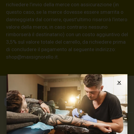
richiedere l’invio della merce con assicurazione (in
questo caso, se la merce dovesse essere smarrita o
danneggiata dal corriere, quest’ultimo risarcirà l’intero
valore della merce, in caso contrario nessuno
rimborserà il destinatario) con un costo aggiuntivo del
3,5% sul valore totale del carrello, da richiedere prima
di concludere il pagamento al seguente indirizzo:
shop@maxsignorello.it
.
Max Signorello
Tattoo Supply
TUTTO PER IL TUO
TATTOO STUDIO