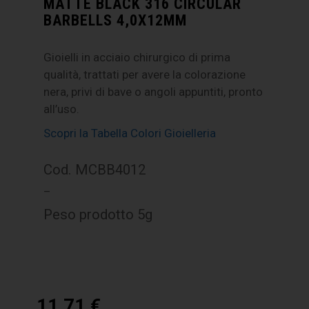
MATTE BLACK 316 CIRCULAR
BARBELLS 4,0X12MM
Gioielli in acciaio chirurgico di prima
qualità, trattati per avere la colorazione
nera, privi di bave o angoli appuntiti, pronto
all’uso.
Scopri la Tabella Colori Gioielleria
Cod. MCBB4012
–
Peso prodotto 5g
11,71
€