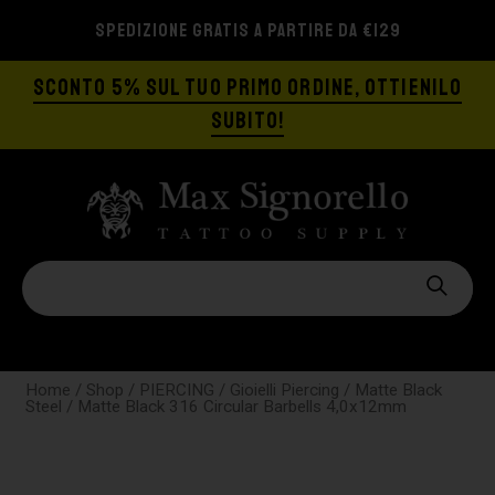
SPEDIZIONE GRATIS A PARTIRE DA €129
SCONTO 5% SUL TUO PRIMO ORDINE, OTTIENILO
SUBITO!
Home
/
Shop
/
PIERCING
/
Gioielli Piercing
/
Matte Black
Steel
/ Matte Black 316 Circular Barbells 4,0x12mm