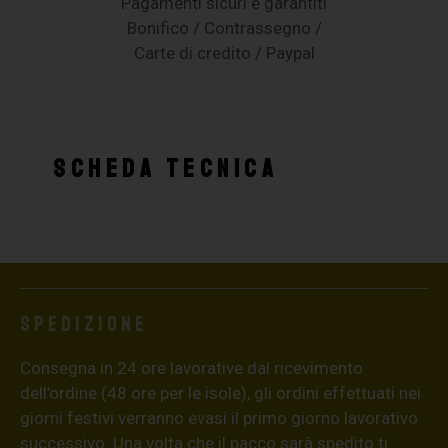
Pagamenti sicuri e garantiti
Bonifico / Contrassegno /
Carte di credito / Paypal
SCHEDA TECNICA
Spedizione
Consegna in 24 ore lavorative dal ricevimento
dell’ordine (48 ore per le isole), gli ordini effettuati nei
giorni festivi verranno evasi il primo giorno lavorativo
successivo. Una volta che il pacco sarà spedito ti