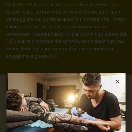
richiedere l’invio della merce con assicurazione (in
questo caso, se la merce dovesse essere smarrita o
danneggiata dal corriere, quest’ultimo risarcirà l’intero
valore della merce, in caso contrario nessuno
rimborserà il destinatario) con un costo aggiuntivo del
3,5% sul valore totale del carrello, da richiedere prima
di concludere il pagamento al seguente indirizzo:
shop@maxsignorello.it
.
Max Signorello
Tattoo Supply
TUTTO PER IL TUO
TATTOO STUDIO