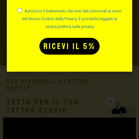
danneggiata dal corriere, quest’ultimo risarcirà l’intero
Autorizzo il trattamento dei miei dati personali ai sensi
valore della merce, in caso contrario nessuno
del Nuovo Codice della Privacy. È possibile leggere la
rimborserà il destinatario) con un costo aggiuntivo del
nostra politica sulla privacy
3,5% sul valore totale del carrello, da richiedere prima
di concludere il pagamento al seguente indirizzo:
shop@maxsignorello.it
.
Max Signorello Tattoo
Supply
TUTTO PER IL TUO
TATTOO STUDIO