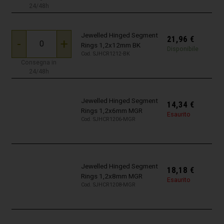
24/48h
Jewelled Hinged Segment
21,96
€
-
+
Rings 1,2x12mm BK
Disponibile
Cod. SJHCR1212-BK
Consegna in
24/48h
Jewelled Hinged Segment
14,34
€
Rings 1,2x6mm MGR
Esaurito
Cod. SJHCR1206-MGR
Jewelled Hinged Segment
18,18
€
Rings 1,2x8mm MGR
Esaurito
Cod. SJHCR1208-MGR