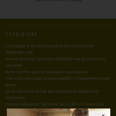
Spedizione
Consegna in 24 ore lavorative dal ricevimento
dell’ordine (48
ore per le isole), gli ordini effettuati nei giorni festivi
verranno
evasi il primo giorno lavorativo successivo.
Una volta che il pacco sarà spedito ti manderemo una
email
ed un sms con un link per tracciare la spedizione
dell’ordine.
Corrieri adoperati: Bartolini, GLS, TNT o il vostro se
possedete