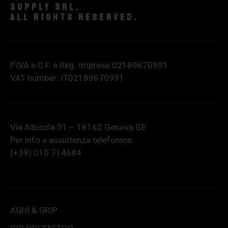
supply srl.
All rights reserved.
P.IVA e C.F. e Reg. Imprese 02189670991
VAT number: IT02189670991
Via Albisola 31 – 16162 Genova GE
Per info e assistenza telefonica:
(+39) 010 714684
AGHI & GRIP