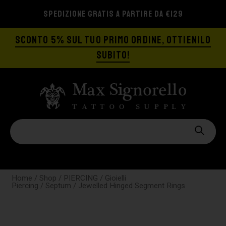
SPEDIZIONE GRATIS A PARTIRE DA €129
SCONTO 5% SUL TUO PRIMO ORDINE, OTTIENILO
SUBITO!
Home
/
Shop
/
PIERCING
/
Gioielli
Piercing
/
Septum
/ Jewelled Hinged Segment Rings