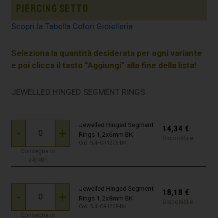
Piercing setto
Scopri la Tabella Colori Gioielleria
Seleziona la quantità desiderata per ogni variante
e poi clicca il tasto “Aggiungi” alla fine della lista!
JEWELLED HINGED SEGMENT RINGS
Jewelled Hinged Segment
14,34
€
-
+
Rings 1,2x6mm BK
Disponibile
Cod. SJHCR1206-BK
Consegna in
24/48h
Jewelled Hinged Segment
18,18
€
-
+
Rings 1,2x8mm BK
Disponibile
Cod. SJHCR1208-BK
Consegna in