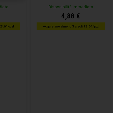
diata
Disponibilità immediata
4,88
€
€3.61
/pz!
Acquistane almeno
3
a soli
€3.61
/pz!