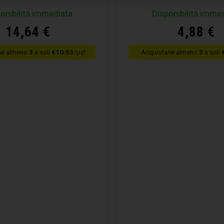
onibilità immediata
Disponibilità imme
14,64
€
4,88
€
ne almeno
3
a soli
€10.53
/pz!
Acquistane almeno
3
a soli