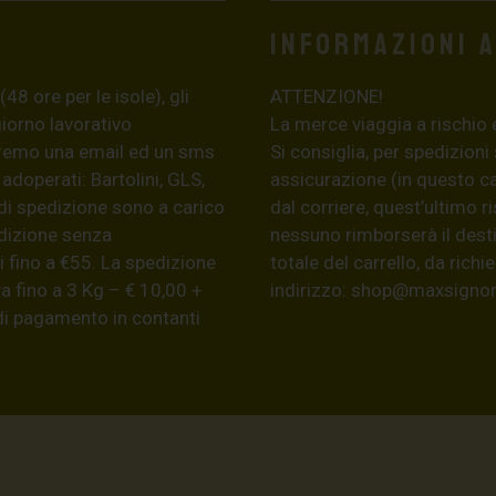
Informazioni 
8 ore per le isole), gli
ATTENZIONE!
giorno lavorativo
La merce viaggia a rischio 
eremo una email ed un sms
Si consiglia, per spedizioni
 adoperati: Bartolini, GLS,
assicurazione (in questo c
di spedizione sono a carico
dal corriere, quest’ultimo r
edizione senza
nessuno rimborserà il desti
 fino a €55. La spedizione
totale del carrello, da ric
a fino a 3 Kg – € 10,00 +
indirizzo:
shop@maxsignore
 di pagamento in contanti