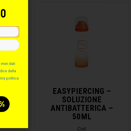
to
 miei dati
dice della
tra politica
NG –
EASYPIERCING –
ALINA
SOLUZIONE
ANTIBATTERICA –
50ML
Cod.