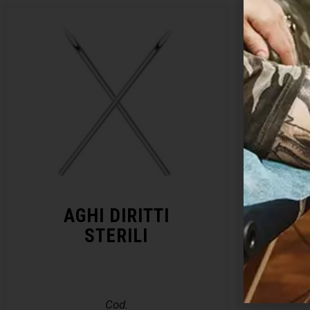
AGHI DIRITTI
KIT 
STERILI
– E
Cod.