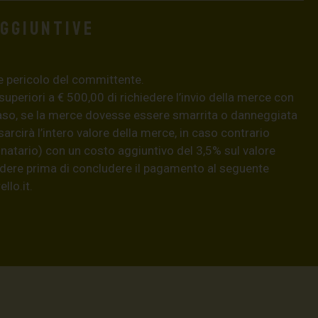
aggiuntive
e pericolo del committente.
 superiori a € 500,00 di richiedere l’invio della merce con
aso, se la merce dovesse essere smarrita o danneggiata
isarcirà l’intero valore della merce, in caso contrario
natario) con un costo aggiuntivo del 3,5% sul valore
hiedere prima di concludere il pagamento al seguente
llo.it
.