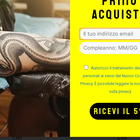
primo
acquis
Autorizzo il trattamento dei
personali ai sensi del Nuovo Co
Privacy. È possibile leggere la nos
sulla privacy
CURA PIERCING
EASYPIERCI
ASYPIERCING
SOLUZIONE S
– 50ML
Cod.
Cod.