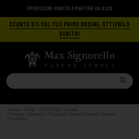
SPEDIZIONE GRATIS A PARTIRE DA €129
SCONTO 5% SUL TUO PRIMO ORDINE, OTTIENILO
SUBITO!
Home
/
Shop
/
PIERCING
/
Gioielli
Piercing
/
Septum
/ Turquoise Stone Septum Clickers
1,6x8mm