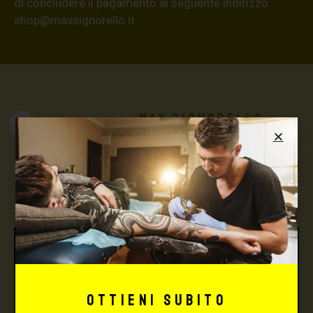
di concludere il pagamento al seguente indirizzo:
shop@maxsignorello.it
.
Max Signorello
Tattoo Supply
TUTTO PER IL TUO
TATTOO STUDIO
Ottieni subito