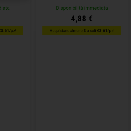
diata
Disponibilità immediata
4,88
€
€3.61
/pz!
Acquistane almeno
3
a soli
€3.61
/pz!