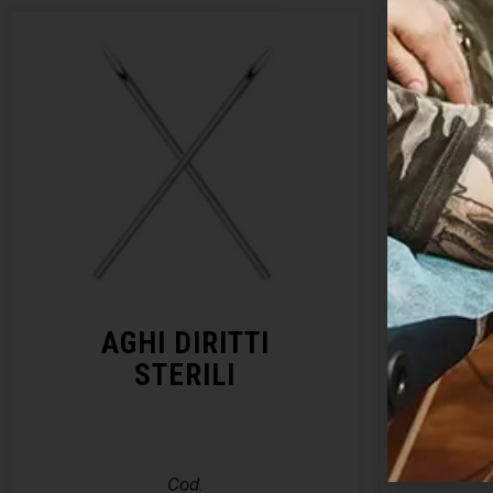
AGHI DIRITTI
KIT 
STERILI
– E
Cod.