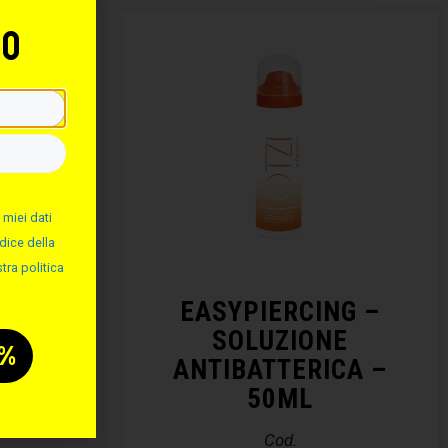
to
 miei dati
dice della
tra politica
NG –
EASYPIERCING –
ALINA
SOLUZIONE
ANTIBATTERICA –
50ML
Cod.