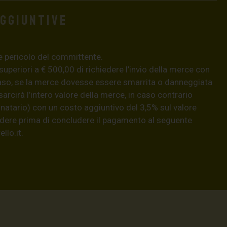
aggiuntive
e pericolo del committente.
 superiori a € 500,00 di richiedere l’invio della merce con
aso, se la merce dovesse essere smarrita o danneggiata
isarcirà l’intero valore della merce, in caso contrario
natario) con un costo aggiuntivo del 3,5% sul valore
hiedere prima di concludere il pagamento al seguente
llo.it
.