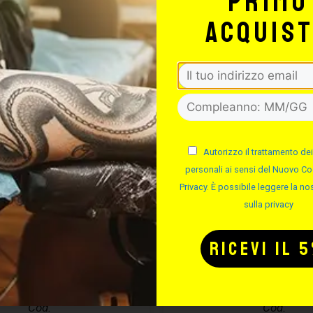
primo
acquis
Autorizzo il trattamento dei
personali ai sensi del Nuovo Co
Privacy. È possibile leggere la nos
sulla privacy
CURA PIERCING
EASYPIERCI
ASYPIERCING
SOLUZIONE S
– 50ML
Cod.
Cod.