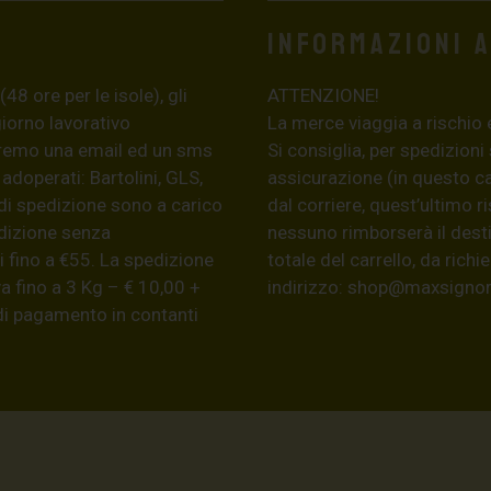
Informazioni 
8 ore per le isole), gli
ATTENZIONE!
giorno lavorativo
La merce viaggia a rischio 
eremo una email ed un sms
Si consiglia, per spedizioni
 adoperati: Bartolini, GLS,
assicurazione (in questo c
di spedizione sono a carico
dal corriere, quest’ultimo r
edizione senza
nessuno rimborserà il desti
 fino a €55. La spedizione
totale del carrello, da ric
a fino a 3 Kg – € 10,00 +
indirizzo:
shop@maxsignore
 di pagamento in contanti