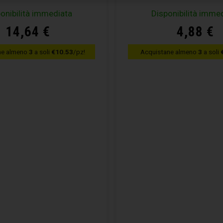
onibilità immediata
Disponibilità imme
14,64
€
4,88
€
ne almeno
3
a soli
€10.53
/pz!
Acquistane almeno
3
a soli