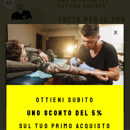
Max Signorello
Tattoo Supply
TUTTO PER IL TUO
TATTOO STUDIO
Ottieni subito
uno sconto del 5%
sul tuo primo acquisto