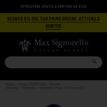
SPEDIZIONE GRATIS A PARTIRE DA €129
SCONTO 5% SUL TUO PRIMO ORDINE, OTTIENILO
SUBITO!
Home
/
Shop
/
PIERCING
/
Gioielli
Piercing
/
Synthetic
/ Synthetic Pearl 1,6x6mm PU