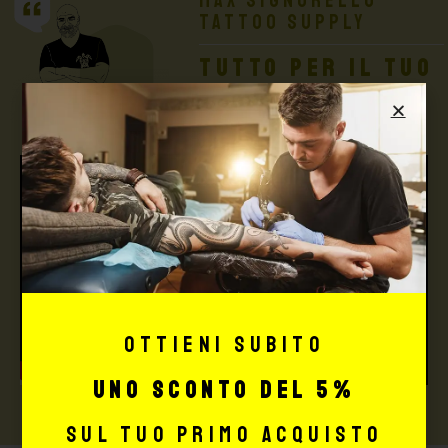
Max Signorello
Tattoo Supply
TUTTO PER IL TUO
TATTOO STUDIO
Ottieni subito
uno sconto del 5%
sul tuo primo acquisto