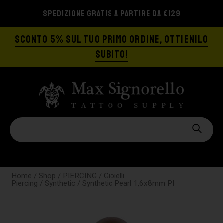
SPEDIZIONE GRATIS A PARTIRE DA €129
SCONTO 5% SUL TUO PRIMO ORDINE, OTTIENILO
SUBITO!
Home
/
Shop
/
PIERCING
/
Gioielli
Piercing
/
Synthetic
/ Synthetic Pearl 1,6x8mm PI