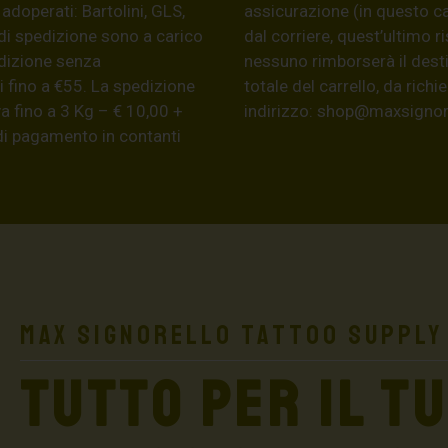
 adoperati: Bartolini, GLS,
assicurazione (in questo c
di spedizione sono a carico
dal corriere, quest’ultimo r
edizione senza
nessuno rimborserà il desti
 fino a €55. La spedizione
totale del carrello, da ric
a fino a 3 Kg – € 10,00 +
indirizzo:
shop@maxsignore
 di pagamento in contanti
Max Signorello Tattoo Supply
TUTTO PER IL T