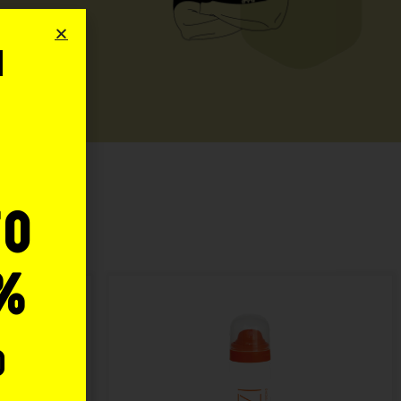
i
o
:
to
%
o