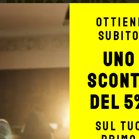
TATTOO STUDIO
Ottien
subit
uno
Potrebbe interessarti anche
scon
del 5
sul tu