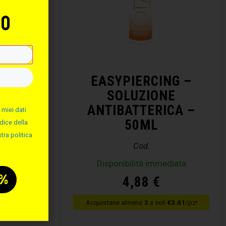
to
NG –
EASYPIERCING –
ALINA
SOLUZIONE
ANTIBATTERICA –
 miei dati
50ML
dice della
tra politica
Cod.
diata
Disponibilità immediata
4,88
€
€3.61
/pz!
Acquistane almeno
3
a soli
€3.61
/pz!