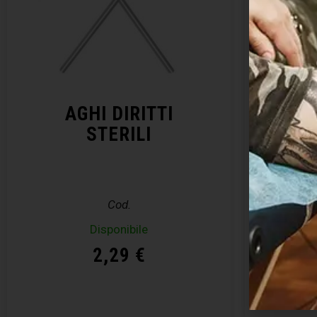
AGHI DIRITTI
KIT 
STERILI
– E
Cod.
Disponibile
Disp
2,29
€
Acquista