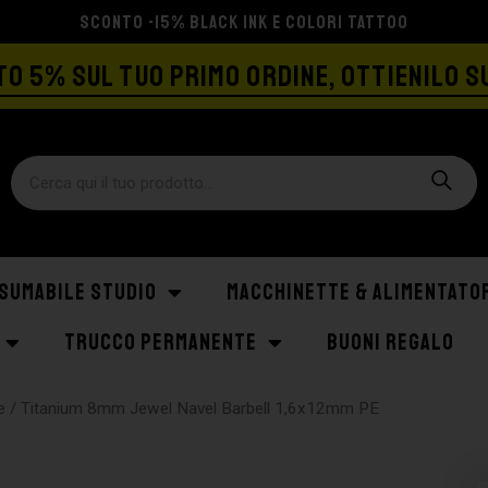
SPEDIZIONE GRATIS A PARTIRE DA €129
O 5% SUL TUO PRIMO ORDINE, OTTIENILO S
SUMABILE STUDIO
MACCHINETTE & ALIMENTATO
TRUCCO PERMANENTE
BUONI REGALO
e
/ Titanium 8mm Jewel Navel Barbell 1,6x12mm PE