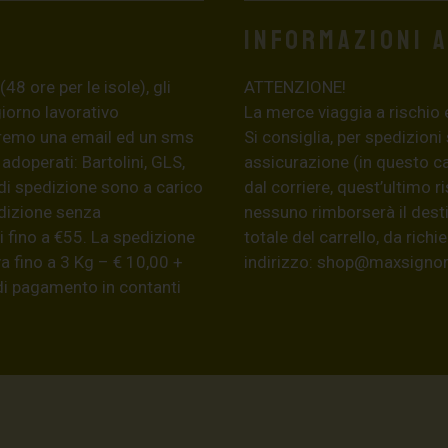
Informazioni 
8 ore per le isole), gli
ATTENZIONE!
giorno lavorativo
La merce viaggia a rischio 
eremo una email ed un sms
Si consiglia, per spedizioni
 adoperati: Bartolini, GLS,
assicurazione (in questo c
di spedizione sono a carico
dal corriere, quest’ultimo r
edizione senza
nessuno rimborserà il desti
 fino a €55. La spedizione
totale del carrello, da ric
a fino a 3 Kg – € 10,00 +
indirizzo:
shop@maxsignore
 di pagamento in contanti