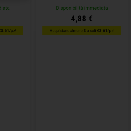
diata
Disponibilità immediata
4,88
€
€3.61
/pz!
Acquistane almeno
3
a soli
€3.61
/pz!