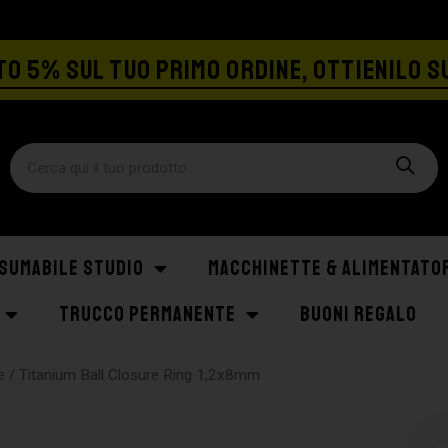
SPEDIZIONE GRATIS A PARTIRE DA €129
O 5% SUL TUO PRIMO ORDINE, OTTIENILO S
SUMABILE STUDIO
MACCHINETTE & ALIMENTATO
TRUCCO PERMANENTE
BUONI REGALO
e
/ Titanium Ball Closure Ring 1,2x8mm