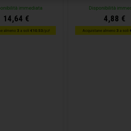
onibilità immediata
Disponibilità imme
14,64
€
4,88
€
ne almeno
3
a soli
€10.53
/pz!
Acquistane almeno
3
a soli