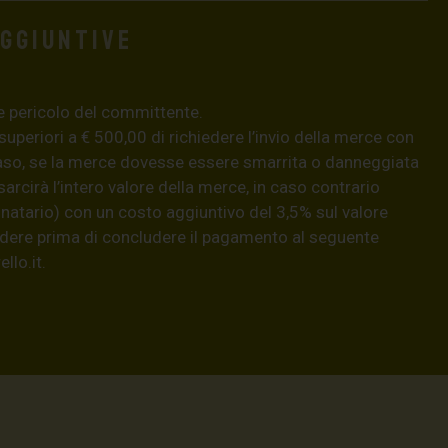
aggiuntive
e pericolo del committente.
 superiori a € 500,00 di richiedere l’invio della merce con
aso, se la merce dovesse essere smarrita o danneggiata
isarcirà l’intero valore della merce, in caso contrario
natario) con un costo aggiuntivo del 3,5% sul valore
hiedere prima di concludere il pagamento al seguente
llo.it
.