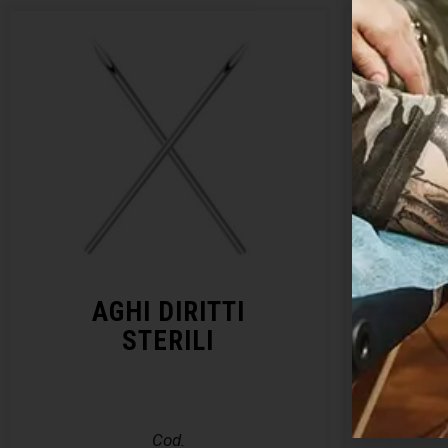
AGHI DIRITTI
KIT 
STERILI
– E
Cod.