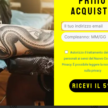
primo
acquis
Autorizzo il trattamento dei
personali ai sensi del Nuovo Co
Privacy. È possibile leggere la nos
sulla privacy
CURA PIERCING
EASYPIERCI
ASYPIERCING
SOLUZIONE S
– 50ML
Cod.
Cod.