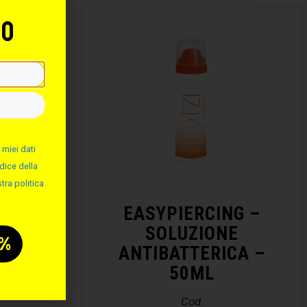
to
 miei dati
dice della
tra politica
NG –
EASYPIERCING –
ALINA
SOLUZIONE
ANTIBATTERICA –
50ML
Cod.