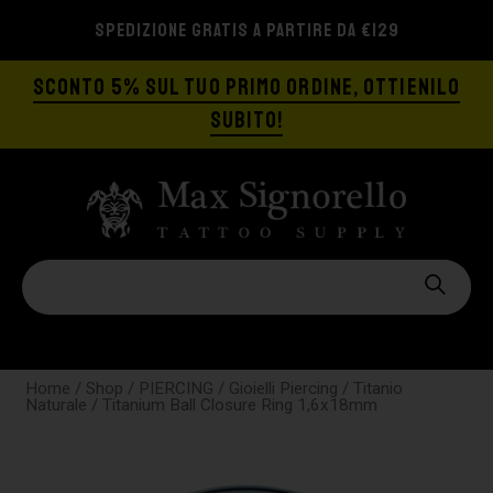
SPEDIZIONE GRATIS A PARTIRE DA €129
SCONTO 5% SUL TUO PRIMO ORDINE, OTTIENILO
SUBITO!
Home
/
Shop
/
PIERCING
/
Gioielli Piercing
/
Titanio
Naturale
/ Titanium Ball Closure Ring 1,6x18mm