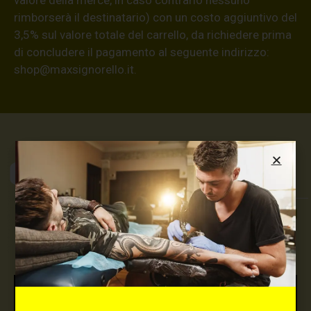
rimborserà il destinatario) con un costo aggiuntivo del
3,5% sul valore totale del carrello, da richiedere prima
di concludere il pagamento al seguente indirizzo:
shop@maxsignorello.it
.
Max Signorello
Tattoo Supply
TUTTO PER IL TUO
TATTOO STUDIO