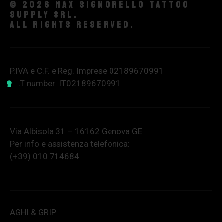
© 2026 Max Signorello Tattoo
supply srl.
All rights reserved.
P.IVA e C.F. e Reg. Imprese 02189670991
VAT number: IT02189670991
Via Albisola 31 – 16162 Genova GE
Per info e assistenza telefonica:
(+39) 010 714684
AGHI & GRIP