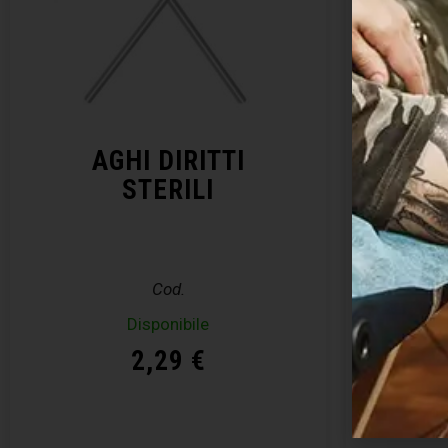
AGHI DIRITTI
KIT 
STERILI
– E
Cod.
Disponibile
Disp
2,29
€
Acquista