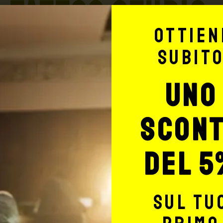
TATTOO STUDIO
Ottien
subit
uno
Potrebbe interessarti anche
scon
del 5
sul tu