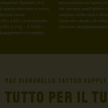
 adoperati: Bartolini, GLS,
assicurazione (in questo c
di spedizione sono a carico
dal corriere, quest’ultimo r
edizione senza
nessuno rimborserà il desti
 fino a €55. La spedizione
totale del carrello, da ric
a fino a 3 Kg – € 10,00 +
indirizzo:
shop@maxsignore
 di pagamento in contanti
Max Signorello Tattoo Supply
TUTTO PER IL T