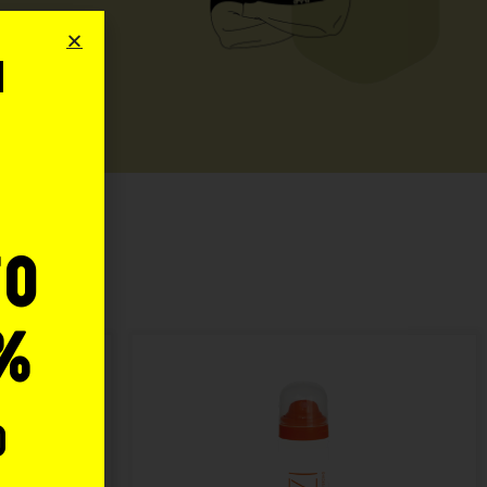
i
o
:
to
%
o