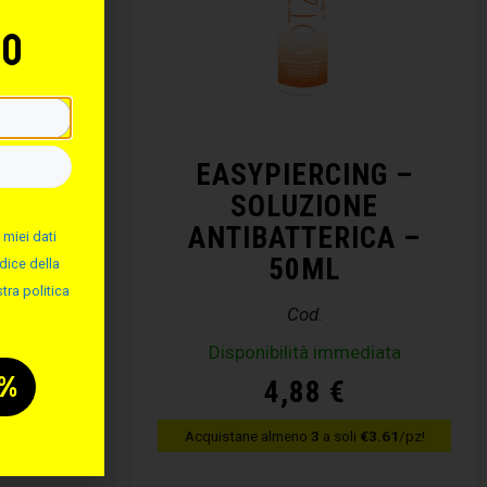
to
NG –
EASYPIERCING –
ALINA
SOLUZIONE
ANTIBATTERICA –
 miei dati
50ML
dice della
tra politica
Cod.
diata
Disponibilità immediata
4,88
€
€3.61
/pz!
Acquistane almeno
3
a soli
€3.61
/pz!