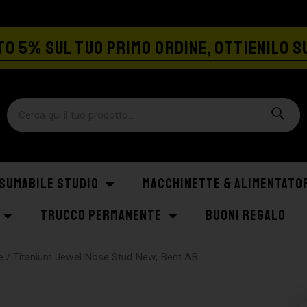
SPEDIZIONE GRATIS A PARTIRE DA €129
O 5% SUL TUO PRIMO ORDINE, OTTIENILO S
SUMABILE STUDIO
MACCHINETTE & ALIMENTATO
TRUCCO PERMANENTE
BUONI REGALO
e
/ Titanium Jewel Nose Stud New, Bent AB